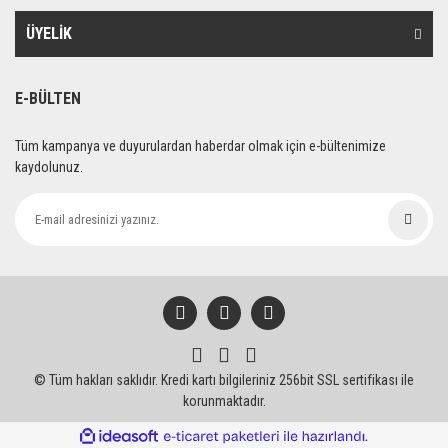
Ürün fiyatı diğer sitelerden daha pahalı.
ÜYELİK
Bu ürüne benzer farklı alternatifler olmalı.
E-BÜLTEN
Tüm kampanya ve duyurulardan haberdar olmak için e-bültenimize
kaydolunuz.
Gönder
© Tüm hakları saklıdır. Kredi kartı bilgileriniz 256bit SSL sertifikası ile
korunmaktadır.
ile
ideasoft
e-