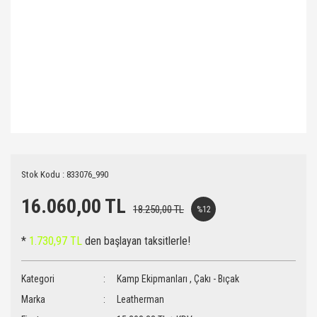
Stok Kodu : 833076_990
16.060,00 TL
18.250,00 TL
%12
*
1.730,97 TL
den başlayan taksitlerle!
Kategori
Kamp Ekipmanları
,
Çakı - Bıçak
Marka
Leatherman