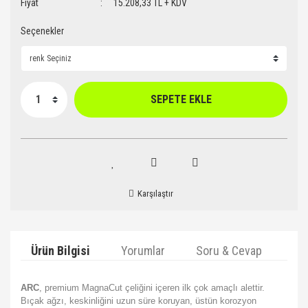
Fiyat
15.208,33 TL + KDV
Seçenekler
SEPETE EKLE
Karşılaştır
Ürün Bilgisi
Yorumlar
Soru & Cevap
Ta
ARC
, premium MagnaCut çeliğini içeren ilk çok amaçlı alettir.
Bıçak ağzı, keskinliğini uzun süre koruyan, üstün korozyon