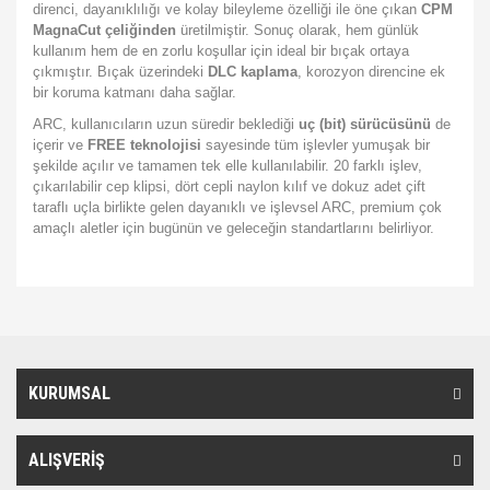
direnci, dayanıklılığı ve kolay bileyleme özelliği ile öne çıkan
CPM
MagnaCut çeliğinden
üretilmiştir. Sonuç olarak, hem günlük
kullanım hem de en zorlu koşullar için ideal bir bıçak ortaya
çıkmıştır. Bıçak üzerindeki
DLC kaplama
, korozyon direncine ek
bir koruma katmanı daha sağlar.
ARC, kullanıcıların uzun süredir beklediği
uç (bit) sürücüsünü
de
içerir ve
FREE teknolojisi
sayesinde tüm işlevler yumuşak bir
şekilde açılır ve tamamen tek elle kullanılabilir. 20 farklı işlev,
çıkarılabilir cep klipsi, dört cepli naylon kılıf ve dokuz adet çift
taraflı uçla birlikte gelen dayanıklı ve işlevsel ARC, premium çok
amaçlı aletler için bugünün ve geleceğin standartlarını belirliyor.
Bu ürünün fiyat bilgisi, resim, ürün açıklamalarında ve diğer
konularda yetersiz gördüğünüz noktaları öneri formunu kullanarak
Bu ürüne ilk yorumu siz yapın!
Ürün hakkında henüz soru sorulmamış.
tarafımıza iletebilirsiniz.
Görüş ve önerileriniz için teşekkür ederiz.
KURUMSAL
Yorum Yaz
Soru Sor
Ürün resmi kalitesiz, bozuk veya görüntülenemiyor.
Ürün açıklamasında eksik bilgiler bulunuyor.
ALIŞVERİŞ
Ürün bilgilerinde hatalar bulunuyor.