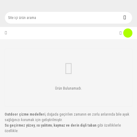
Ürün Bulunamadı.
Outdoor çizme modelleri
, doğada geçirilen zamanın en zorlu anlarında bile ayak
sağlığınızı korumak için geliştirilmiştir.
Su geçirmez yüzey
,
ısı yalıtımı
,
kaymaz ve derin dişli taban
gibi özelliklerle
özellikle: