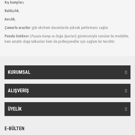
Kış kampları
,
Balıkçılık
,
Avcılık
,
Çamurlu araziler
gibi ekstrem durumlarda yüksek performans sağlar.
Pusula Outdoor
(
Pusula Kamp ve Doğa Sporları
) güvencesiyle sunulan bu modeller,
hem amatör doğa tutkunları hem de profesyoneller için sağlam bir tercihtir.
KURUMSAL
ALIŞVERİŞ
ÜYELİK
E-BÜLTEN