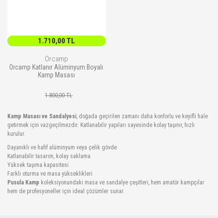
1.710,00 TL
Orcamp
Orcamp Katlanır Alüminyum Boyalı
Kamp Masası
1.800,00 TL
Kamp Masası ve Sandalyesi
, doğada geçirilen zamanı daha konforlu ve keyifli hale
getirmek için vazgeçilmezdir. Katlanabilir yapıları sayesinde kolay taşınır, hızlı
kurulur.
Dayanıklı ve hafif alüminyum veya çelik gövde
Katlanabilir tasarım, kolay saklama
Yüksek taşıma kapasitesi
Farklı oturma ve masa yükseklikleri
Pusula Kamp
koleksiyonundaki masa ve sandalye çeşitleri, hem amatör kampçılar
hem de profesyoneller için ideal çözümler sunar.