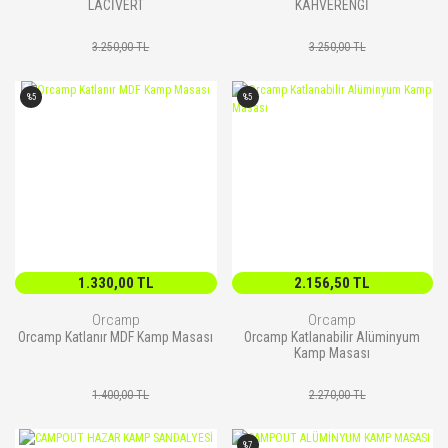
LACİVERT
KAHVERENGİ
3.250,00 TL
3.250,00 TL
%5
%5
1.330,00 TL
2.156,50 TL
Orcamp
Orcamp
Orcamp Katlanır MDF Kamp Masası
Orcamp Katlanabilir Alüminyum
Kamp Masası
1.400,00 TL
2.270,00 TL
%7