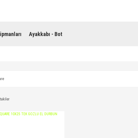
ipmanları
Ayakkabı - Bot
are
takiler