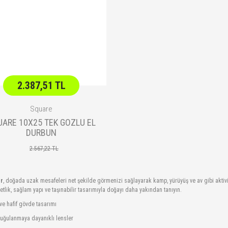
2.387,51 TL
Square
UARE 10X25 TEK GOZLU EL
DURBUN
2.567,22 TL
er
, doğada uzak mesafeleri net şekilde görmenizi sağlayarak kamp, yürüyüş ve av gibi aktivi
tlik, sağlam yapı ve taşınabilir tasarımıyla doğayı daha yakından tanıyın.
e hafif gövde tasarımı
buğulanmaya dayanıklı lensler