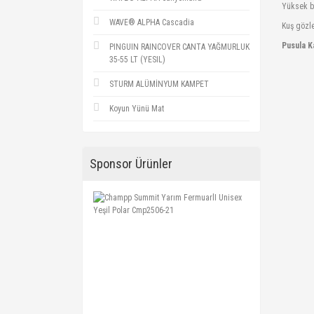
Yüksek b
WAVE® ALPHA Cascadia
Kuş gözle
Pusula 
PINGUIN RAINCOVER CANTA YAĞMURLUK
35-55 LT (YESIL)
STURM ALÜMİNYUM KAMPET
Koyun Yünü Mat
Sponsor Ürünler