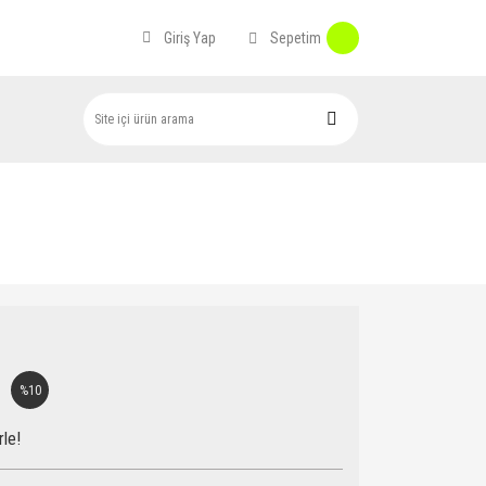
Sepetim
Giriş Yap
%10
rle!