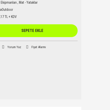
Ekipmanları
,
Mat - Yataklar
laOutdoor
,17 TL + KDV
SEPETE EKLE
Yorum Yaz
Fiyat Alarmı