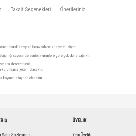
p
Taksit Seçenekleri
Önerileriniz
 mirası olarak kamp ve karavanlarınızda yerini alıyor.
doğallığı sayesinde sentetik ürünlere göre çok daha sağlıklı.
ise son derece basit.
a kurutmanız yeterli olacaktır.
n koymanız faydalı olacaktır.
diğer konularda yetersiz gördüğünüz noktaları öneri formunu kullanarak tarafımıza iletebi
Bu ürüne ilk yorumu siz yapın!
Ürün hakkında henüz soru sorulmamış.
ERİŞ
ÜYELİK
Yorum Yaz
Soru Sor
i Satış Sözleşmesi
Yeni Üyelik