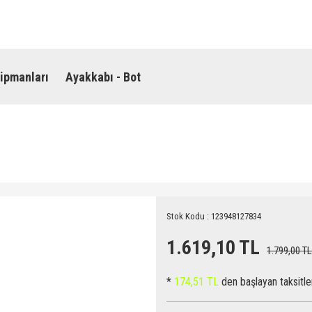
ipmanları
Ayakkabı - Bot
Stok Kodu : 123948127834
1.619,10 TL
1.799,00 TL
*
174,51 TL
den başlayan taksitle