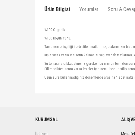
Ürün Bilgisi
Yorumlar
Soru & Ceva
%100 Organik
%100 Koyun Yünü.
Tamamen el işçiliği ile üretilen matlarımız, atalarımızın bize
Kışın sıcak yazın ise serin kalmanızı sağlayacak matlarımız, 
Su temasına dikkat etmeniz gereken bu ürünün temizlemesi 
Silkeledikten sonra varsa lekeler için nemli bez ile silip sonr
Uzun süre kullanmadığınız dönemlerde arasına 1 adet naftali
Bu ürünün fiyat bilgisi, resim, ürün açıklamalarında ve 
Görüş ve önerileriniz için teşekkür ederiz.
Ürün resmi kalitesiz, bozuk veya görüntülenemiyor.
KURUMSAL
ALIŞV
Ürün açıklamasında eksik bilgiler bulunuyor.
İletişim
Mesafel
Ürün bilgilerinde hatalar bulunuyor.