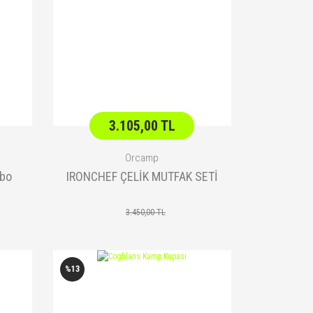
3.105,00 TL
Orcamp
rbo
IRONCHEF ÇELİK MUTFAK SETİ
3.450,00 TL
%13