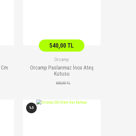
540,00 TL
Orcamp
4 Cm
Orcamp Paslanmaz İnox Ateş
Kutusu
600,00 TL
%5