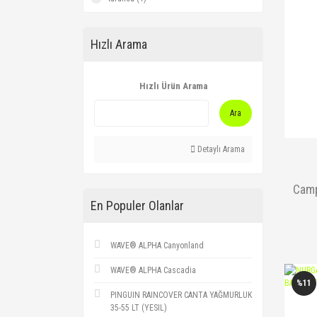
Hızlı Arama
Hızlı Ürün Arama
Ara
Detaylı Arama
Camp
En Populer Olanlar
WAVE® ALPHA Canyonland
WAVE® ALPHA Cascadia
%11
PINGUIN RAINCOVER CANTA YAĞMURLUK
35-55 LT (YESIL)