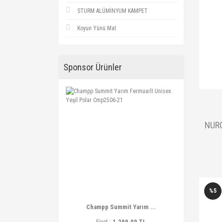
STURM ALÜMİNYUM KAMPET
Koyun Yünü Mat
Sponsor Ürünler
NURG
%5
Champp Summit Yarım ...
Fiyat :
1.299,00 TL