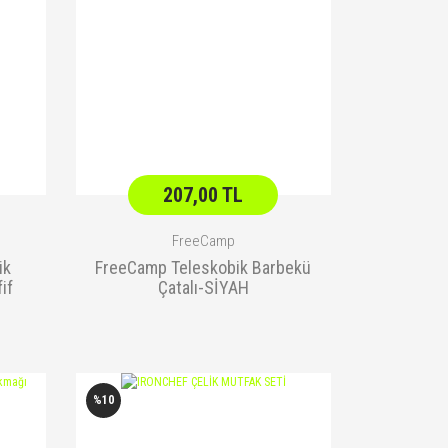
207,00 TL
FreeCamp
ik
FreeCamp Teleskobik Barbekü
if
Çatalı-SİYAH
p
%10