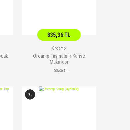
835,36 TL
Orcamp
Ocak
Orcamp Taşınabilir Kahve
Makinesi
908,00 TL
%5