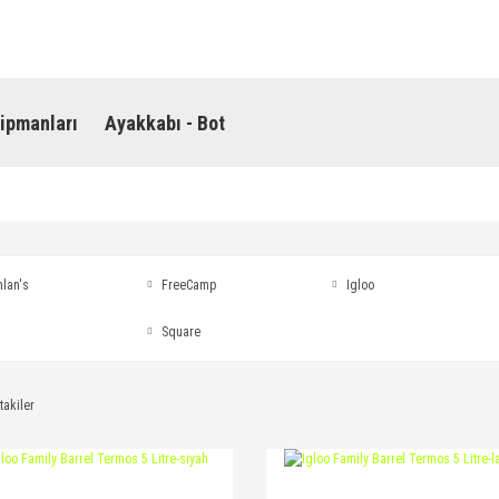
ipmanları
Ayakkabı - Bot
lan's
FreeCamp
Igloo
Square
takiler