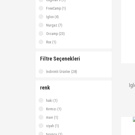
Coghlan's (1)
FreeCamp (1)
Igloo (4)
Nurgaz (7)
Orcamp (23)
Rox (1)
Square (1)
Filtre Seçenekleri
İndirimli Ürünler (28)
Ig
renk
haki (1)
Kırmızı (1)
mavi (1)
siyah (1)
turuncu (1)