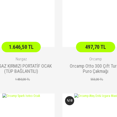
1.646,50 TL
497,70 TL
Nurgaz
Orcamp
AZ KIRMIZI PORTATİF OCAK
Orcamp Otto 300 Çift Tu
(TÜP BAĞLANTILI)
Puro Çakmağı
1.850,00 TL
553,00 TL
%10