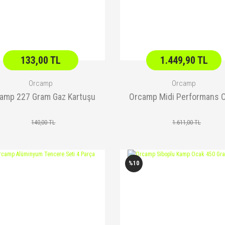
133,00 TL
1.449,90 TL
Orcamp
Orcamp
amp 227 Gram Gaz Kartuşu
Orcamp Midi Performans 
140,00 TL
1.611,00 TL
%10