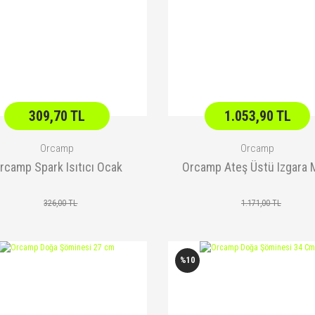
309,70 TL
1.053,90 TL
Orcamp
Orcamp
rcamp Spark Isıtıcı Ocak
Orcamp Ateş Üstü Izgara 
326,00 TL
1.171,00 TL
%10