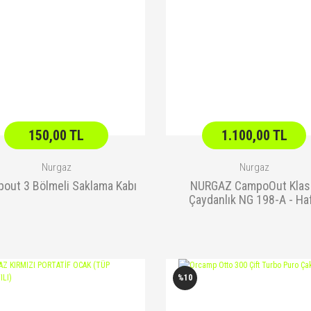
150,00 TL
1.100,00 TL
Nurgaz
Nurgaz
out 3 Bölmeli Saklama Kabı
NURGAZ CampoOut Klas
Çaydanlık NG 198-A - Haf
Dayanıklı ve Pratik Kam
Çaydanlığı
%10