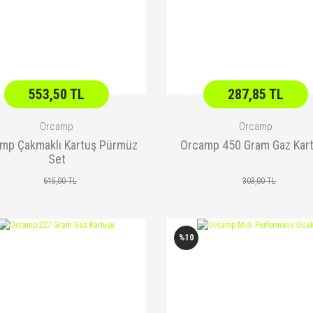
553,50 TL
287,85 TL
Orcamp
Orcamp
mp Çakmaklı Kartuş Pürmüz
Orcamp 450 Gram Gaz Kar
Set
615,00 TL
303,00 TL
%10