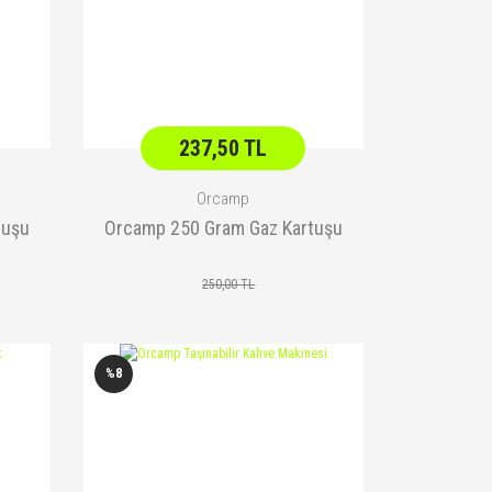
237,50 TL
Orcamp
tuşu
Orcamp 250 Gram Gaz Kartuşu
250,00 TL
%8