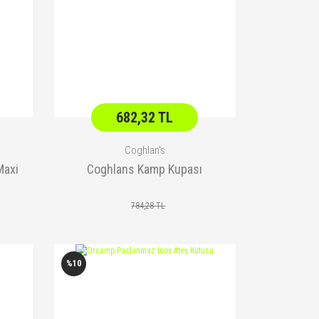
682,32 TL
Coghlan's
Maxi
Coghlans Kamp Kupası
784,28 TL
%10