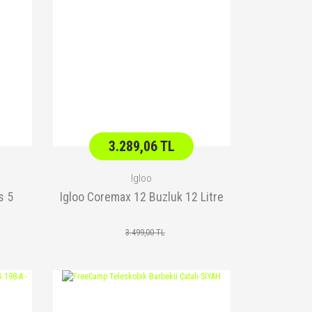
3.289,06 TL
Igloo
s 5
Igloo Coremax 12 Buzluk 12 Litre
3.499,00 TL