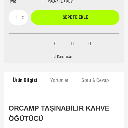
Fiyat
756,67 TL + KDV
SEPETE EKLE
Karşılaştır
Ürün Bilgisi
Yorumlar
Soru & Cevap
Ta
ORCAMP TAŞINABİLİR KAHVE
ÖĞÜTÜCÜ