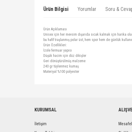
Ürün Bilgisi
Yorumlar
Soru & Ceva
Ürün Açıklaması
Unisex için her mevsim dışarıda sıcak kalmak için harika ola
bu hafif traşlanmış polar üst, hem spor hem de günlük kullan
Ürün Özellikleri:
İzole fermuar yapısı
Düşük hacim için düz dikişler
Geri dönüştürülmüş malzeme
240 gr tüylenmez kumaş
Materiyal:%100 polyester
Bu ürünün fiyat bilgisi, resim, ürün açıklamalarında ve 
Görüş ve önerileriniz için teşekkür ederiz.
Ürün resmi kalitesiz, bozuk veya görüntülenemiyor.
KURUMSAL
ALIŞV
Ürün açıklamasında eksik bilgiler bulunuyor.
İletişim
Mesafel
Ürün bilgilerinde hatalar bulunuyor.