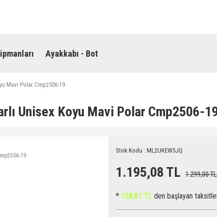
ipmanları
Ayakkabı - Bot
yu Mavi Polar Cmp2506-19
rlı Unisex Koyu Mavi Polar Cmp2506-1
Stok Kodu : ML2UKEW5JQ
1.195,08 TL
1.299,00 TL
*
128,81 TL
den başlayan taksitle