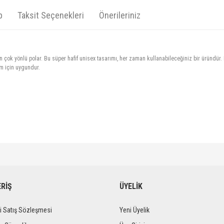
p
Taksit Seçenekleri
Önerileriniz
n çok yönlü polar. Bu süper hafif unisex tasarımı, her zaman kullanabileceğiniz bir üründü
ım için uygundur.
diğer konularda yetersiz gördüğünüz noktaları öneri formunu kullanarak tarafımıza iletebi
Bu ürüne ilk yorumu siz yapın!
Ürün hakkında henüz soru sorulmamış.
ERİŞ
ÜYELİK
Yorum Yaz
Soru Sor
i Satış Sözleşmesi
Yeni Üyelik