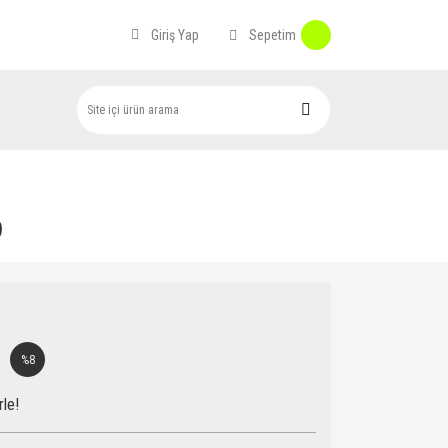
Sepetim
Giriş Yap
9
%8
rle!