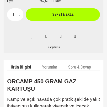
Fiyat
252,50 TL + KDV
SEPETE EKLE
Karşılaştır
Ürün Bilgisi
Yorumlar
Soru & Cevap
Ta
ORCAMP 450 GRAM GAZ
KARTUŞU
Kamp ve açık havada çok pratik şekilde yakıt
ihtiyacınızı kullanarak yiyecek ve içecek