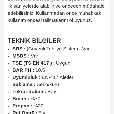
ilk saniyelerde alabilir ve önceden müdahale
edebilirsiniz. Kullanmadan önce muhakkak
kullanım öncesi talimatlarını okuyunuz.
TEKNİK BİLGİLER
SRS :
(Güvenli Tahliye Sistem) Var
MSDS :
Var
TSE (TS EN 417 ) :
Uygun
BAR PH :
10.5
Uyumluluk :
EN-417 Aletler
Saklama :
Serin/kuru
Tekrar dolum :
Hayır
Bütan :
%70
Propan :
%30
Raf Ömrü :
5 yıl