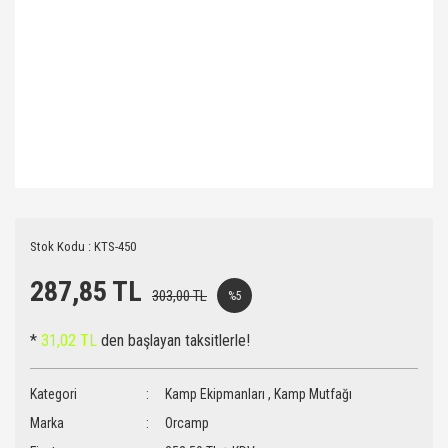
Stok Kodu : KTS-450
287,85 TL
303,00 TL
%5
*
31,02 TL
den başlayan taksitlerle!
Kategori
Kamp Ekipmanları
,
Kamp Mutfağı
Marka
Orcamp