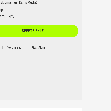
Ekipmanları
,
Kamp Mutfağı
mp
3 TL + KDV
SEPETE EKLE
Yorum Yaz
Fiyat Alarmı