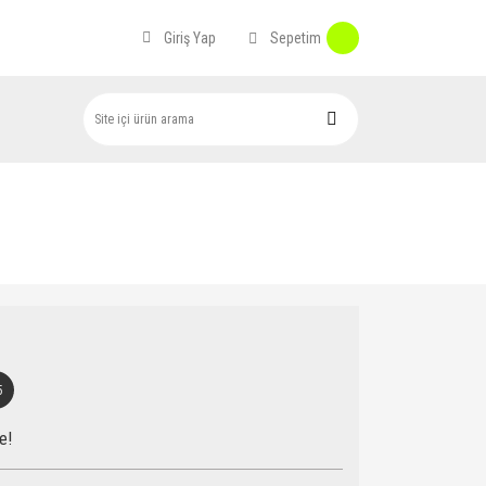
Sepetim
Giriş Yap
5
e!