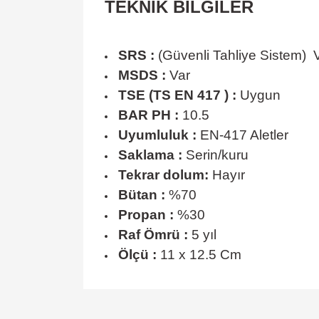
TEKNİK BİLGİLER
SRS :
(Güvenli Tahliye Sistem) 
MSDS :
Var
TSE (TS EN 417 ) :
Uygun
BAR PH :
10.5
Uyumluluk :
EN-417 Aletler
Saklama :
Serin/kuru
Tekrar dolum:
Hayır
Bütan :
%70
Propan :
%30
Raf Ömrü :
5 yıl
Ölçü :
11 x 12.5 Cm
Bu ürünün fiyat bilgisi, resim, ürün açıklamalarında ve 
Görüş ve önerileriniz için teşekkür ederiz.