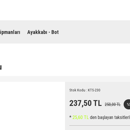
ipmanları
Ayakkabı - Bot
u
Stok Kodu : KTS-230
237,50 TL
250,00 TL
%
*
25,60 TL
den başlayan taksitlerl