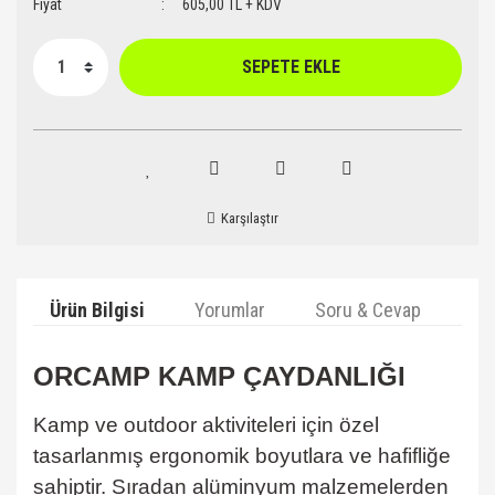
Fiyat
605,00 TL + KDV
SEPETE EKLE
Karşılaştır
Ürün Bilgisi
Yorumlar
Soru & Cevap
Ta
ORCAMP KAMP ÇAYDANLIĞI
Kamp ve outdoor aktiviteleri için özel
tasarlanmış ergonomik boyutlara ve hafifliğe
sahiptir. Sıradan alüminyum malzemelerden