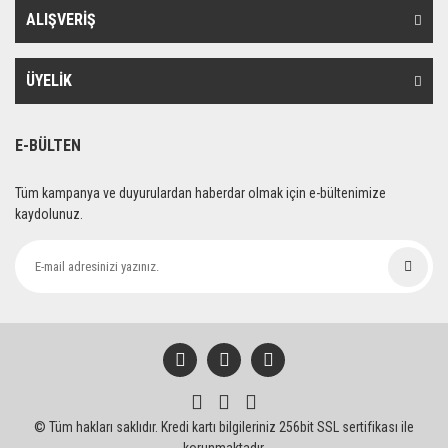
Ürün açıklamasında eksik bilgiler bulunuyor.
ALIŞVERİŞ
Ürün bilgilerinde hatalar bulunuyor.
Ürün fiyatı diğer sitelerden daha pahalı.
ÜYELİK
Bu ürüne benzer farklı alternatifler olmalı.
E-BÜLTEN
Tüm kampanya ve duyurulardan haberdar olmak için e-bültenimize
kaydolunuz.
Gönder
© Tüm hakları saklıdır. Kredi kartı bilgileriniz 256bit SSL sertifikası ile