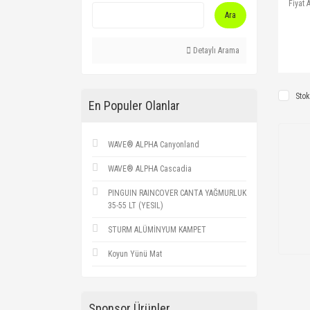
Fiyat A
Ara
Detaylı Arama
Stok
En Populer Olanlar
WAVE® ALPHA Canyonland
WAVE® ALPHA Cascadia
PINGUIN RAINCOVER CANTA YAĞMURLUK
35-55 LT (YESIL)
STURM ALÜMİNYUM KAMPET
Koyun Yünü Mat
Sponsor Ürünler