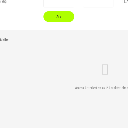
ralığı
TL A
Ara
takiler
Arama kriterleri en az 2 karakter olmal