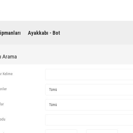
ipmanları
Ayakkabı - Bot
lı Arama
ar Kelime
riler
lar
Kodu