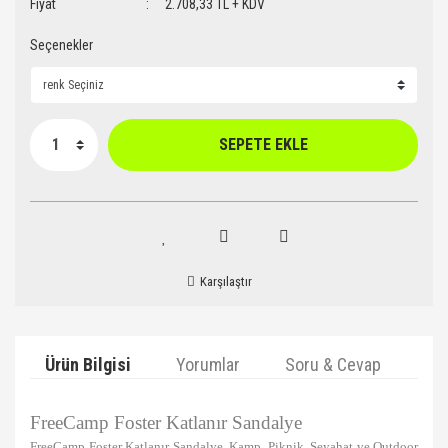
Fiyat
2.708,33 TL + KDV
Seçenekler
SEPETE EKLE
Karşılaştır
Ürün Bilgisi
Yorumlar
Soru & Cevap
Ta
FreeCamp Foster Katlanır Sandalye
FreeCamp Foster Katlanır Sandalye, Kamp, Piknik, Seyahat ve Outdoor