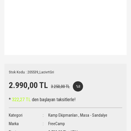
Stok Kodu : 205539_LacivrtGri
2.990,00 TL
3.250,00 TL
%8
*
322,27 TL
den başlayan taksitlerle!
Kategori
Kamp Ekipmanları
,
Masa - Sandalye
Marka
FreeCamp