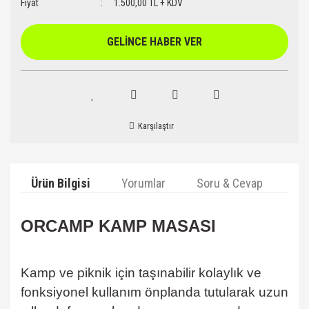
Fiyat
1.500,00 TL + KDV
GELİNCE HABER VER
Karşılaştır
Ürün Bilgisi
Yorumlar
Soru & Cevap
Ta
ORCAMP KAMP MASASI
Kamp ve piknik için taşınabilir kolaylık ve
fonksiyonel kullanım önplanda tutularak uzun