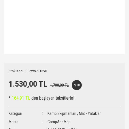
Stok Kodu : TZWS73A2VD
1.530,00 TL
1.700,00 TL
%10
*
164,91 TL
den başlayan taksitlerle!
Kategori
Kamp Ekipmanları
,
Mat - Yataklar
Marka
CampAndMap