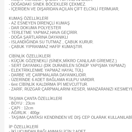
- DOĞADAKİ SİNEK BÖCEKLERİ ÇEKMEZ.
- İÇERİDEN VE DIŞARIDAN AÇILAN ÇİFT ELCİKLİ FERMUAR,
KUMAŞ ÖZELLİKLERİ
- AZ ESNEYEN DİRENÇLİ KUMAŞ
- DAR DOKUMA POLYESTER
- TERLETME YAPMAZ,HAVA GEÇİRİR.
- DOĞA ŞARTLARINA DAYANIKLI
- ISLANDIĞINDA SU TUTMAZ , ÇABUK KURUR.
- ÇABUK YIPRANMAZ HAFİF KUMAŞTIR.
CİBİNLİK ÖZELLİKLERİ
- KÜÇÜK GÖZENEKLİ (SİNEK,MİKRO CANLILAR GİREMEZ.)
- SERT DAYANIKLI (DİK DURABİLEN SÖNÜP YAPIŞMA YAPMAZ)
- ELEKTRİKLENME YAPMAZ HAYAL TÜL)
- DARBE VE ÇARPMALARA DAYANIKLIDIR.
- ÜZERİNDE 6 ADET BAĞLAMA KULPU VARDIR.
- 6mt CİBİNLİK KALDIRMA İPİ MEVCUTTUR.
- ZARİF, RÜZGAR ÇARPMALARINI KESER, MANZARANIZI KESMEY
TAŞIMA ÇANTA ÖZELLİKLERİ
- BOYU : 23cm
- ÇAPI : 12cm
- AĞIRLIK : 400gr.
- TAŞIMA ÇANTASI KENDİNDEN VE DIŞ CEP OLARAK KULLANILABİ
İP ÖZELLİKLERİ
- İKİ UCUNDAN BAĞLANMASI İÇİN 2 ADET