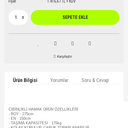
Fiyat
1.416,67 TL + KDV
SEPETE EKLE
Karşılaştır
Ürün Bilgisi
Yorumlar
Soru & Cevap
Ta
CİBİNLİKLİ HAMAK ÜRÜN ÖZELLİKLERİ
- BOY : 275cm
- EN : 150cm
- TAŞIMA KAPASİTESİ : 175kg
- KOLAY KURULUP, ÇABUK TOPARLANABİLİR.