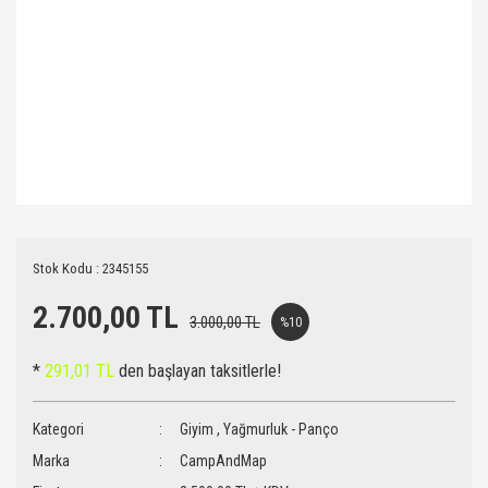
Stok Kodu : 2345155
2.700,00 TL
3.000,00 TL
%10
*
291,01 TL
den başlayan taksitlerle!
Kategori
Giyim
,
Yağmurluk - Panço
Marka
CampAndMap