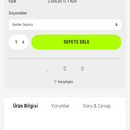
Fiyat
2.500,00 TL + KDV
Seçenekler
SEPETE EKLE
Karşılaştır
Ürün Bilgisi
Yorumlar
Soru & Cevap
Ta