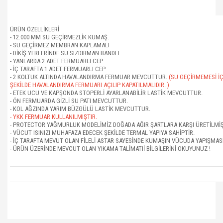
ÜRÜN ÖZELLİKLERİ
- 12.000 MM SU GEÇİRMEZLİK KUMAŞ.
- SU GEÇİRMEZ MEMBRAN KAPLAMALI
- DİKİŞ YERLERİNDE SU SIZDIRMAN BANDLI
- YANLARDA 2 ADET FERMUARLI CEP
- İÇ TARAFTA 1 ADET FERMUARLI CEP
- 2 KOLTUK ALTINDA HAVALANDIRMA FERMUAR MEVCUTTUR.
(SU GEÇİRMEMESİ İÇİ
ŞEKİLDE HAVALANDIRMA FERMUARI AÇILIP KAPATILMALIDIR. )
- ETEK UCU VE KAPŞONDA STOPERLİ AYARLANABİLİR LASTİK MEVCUTTUR.
- ÖN FERMUARDA GİZLİ SU PATI MEVCUTTUR.
- KOL AĞZINDA YARIM BÜZGÜLÜ LASTİK MEVCUTTUR.
- YKK FERMUAR KULLANILMIŞTIR.
- PROTECTOR YAĞMURLUK MODELİMİZ DOĞADA AĞIR ŞARTLARA KARŞI ÜRETİLMİŞ
- VÜCUT ISINIZI MUHAFAZA EDECEK ŞEKİLDE TERMAL YAPIYA SAHİPTİR.
- İÇ TARAFTA MEVUT OLAN FİLELİ ASTAR SAYESİNDE KUMAŞIN VÜCUDA YAPIŞMAS
- ÜRÜN ÜZERİNDE MEVCUT OLAN YIKAMA TALİMATIİ BİLGİLERİNİ OKUYUNUZ !