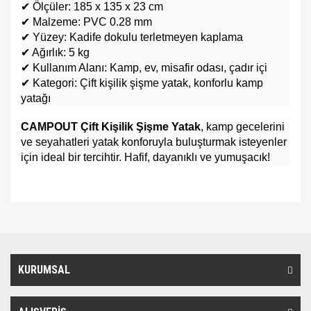
✔ Ölçüler: 185 x 135 x 23 cm
✔ Malzeme: PVC 0.28 mm
✔ Yüzey: Kadife dokulu terletmeyen kaplama
✔ Ağırlık: 5 kg
✔ Kullanım Alanı: Kamp, ev, misafir odası, çadır içi
✔ Kategori: Çift kişilik şişme yatak, konforlu kamp
yatağı
CAMPOUT Çift Kişilik Şişme Yatak
, kamp gecelerini
ve seyahatleri yatak konforuyla buluşturmak isteyenler
için ideal bir tercihtir. Hafif, dayanıklı ve yumuşacık!
Bu ürünün fiyat bilgisi, resim, ürün açıklamalarında ve diğer
konularda yetersiz gördüğünüz noktaları öneri formunu kullanarak
Bu ürüne ilk yorumu siz yapın!
Ürün hakkında henüz soru sorulmamış.
tarafımıza iletebilirsiniz.
Görüş ve önerileriniz için teşekkür ederiz.
KURUMSAL
Yorum Yaz
Soru Sor
Ürün resmi kalitesiz, bozuk veya görüntülenemiyor.
Ürün açıklamasında eksik bilgiler bulunuyor.