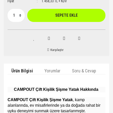
Fiyat
1.458,33 TL + KDV
SEPETE EKLE
Karşılaştır
Ürün Bilgisi
Yorumlar
Soru & Cevap
Ta
CAMPOUT Çift Kişilik Şişme Yatak Hakkında
CAMPOUT Çift Kişilik Şişme Yatak
, kamp
alanlarında, ev misafirlerinde ya da doğada rahat bir
uyku deneyimi sunmak üzere tasarlanmıştır.