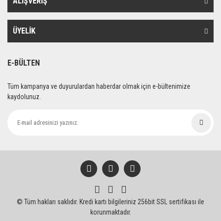
ALIŞVERİŞ
Ürün bilgilerinde hatalar bulunuyor.
Ürün fiyatı diğer sitelerden daha pahalı.
ÜYELİK
Bu ürüne benzer farklı alternatifler olmalı.
E-BÜLTEN
Tüm kampanya ve duyurulardan haberdar olmak için e-bültenimize
kaydolunuz.
Gönder
© Tüm hakları saklıdır. Kredi kartı bilgileriniz 256bit SSL sertifikası ile
korunmaktadır.