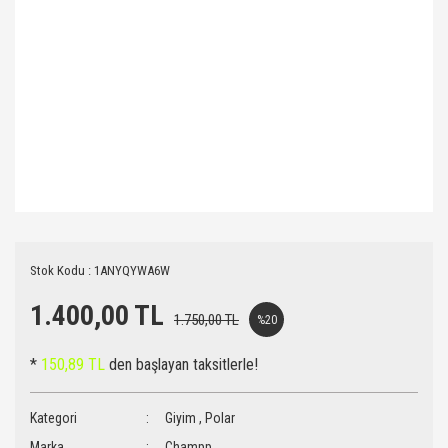
Stok Kodu : 1ANYQYWA6W
1.400,00 TL
1.750,00 TL
%20
*
150,89 TL
den başlayan taksitlerle!
Kategori
Giyim
,
Polar
Marka
Champp