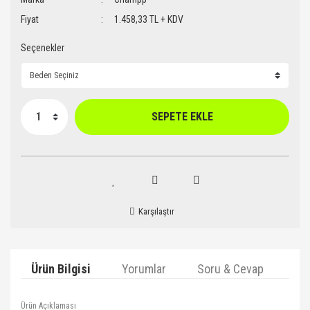
Fiyat
1.458,33 TL + KDV
Seçenekler
SEPETE EKLE
Karşılaştır
Ürün Bilgisi
Yorumlar
Soru & Cevap
Ta
Ürün Açıklaması