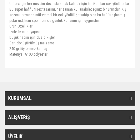
Unisex için her mevsim dışarıda sıcak kalmak için harika olan çok yönlü polar.
Bu süper hafif unisex tasarımı, her zaman kullanabileceğiniz bir üründür. Kış
sezonu boyunca mükemmel bir çok yönlülüğe sahip olan bu hafif traşlanmış
polar üst, hem spor hem de günlük kullanım için uygundur.
Ürün Özellikleri:
İzole fermuar yapısı
Düşük hacim için düz dikişler
Geri dönüştürülmüş malzeme
240 gr tüylenmez kumaş
Materiyal:%100 polyester
Bu ürünün fiyat bilgisi, resim, ürün açıklamalarında ve diğer
konularda yetersiz gördüğünüz noktaları öneri formunu kullanarak
Bu ürüne ilk yorumu siz yapın!
Ürün hakkında henüz soru sorulmamış.
tarafımıza iletebilirsiniz.
Görüş ve önerileriniz için teşekkür ederiz.
KURUMSAL
Yorum Yaz
Soru Sor
Ürün resmi kalitesiz, bozuk veya görüntülenemiyor.
Ürün açıklamasında eksik bilgiler bulunuyor.
ALIŞVERİŞ
Ürün bilgilerinde hatalar bulunuyor.
Ürün fiyatı diğer sitelerden daha pahalı.
ÜYELİK
Bu ürüne benzer farklı alternatifler olmalı.