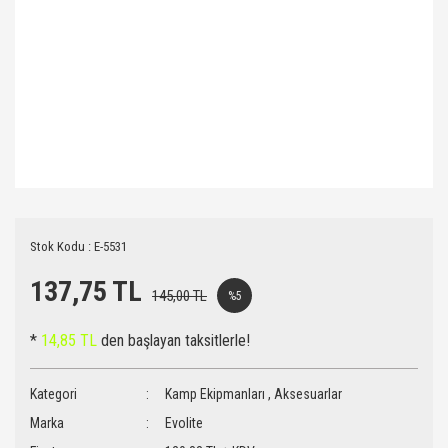
Stok Kodu : E-5531
137,75 TL
145,00 TL
%5
*
14,85 TL
den başlayan taksitlerle!
Kategori
Kamp Ekipmanları
,
Aksesuarlar
Marka
Evolite