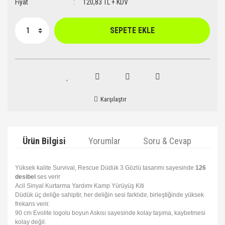
Fiyat
120,83 TL + KDV
SEPETE EKLE
Karşılaştır
Ürün Bilgisi
Yorumlar
Soru & Cevap
Ta
Yüksek kalite Survival, Rescue Düdük 3 Gözlü tasarımı sayesinde
126
desibel
ses verir
Acil Sinyal Kurtarma Yardımı Kamp Yürüyüş Kiti
Düdük üç deliğe sahiptir, her deliğin sesi farklıdır, birleştiğinde yüksek
frekans verir.
90 cm Evolite logolu boyun Askısı sayesinde kolay taşıma, kaybetmesi
kolay değil.