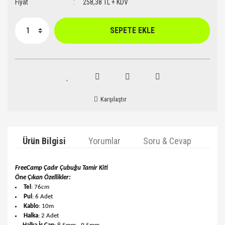
Fiyat
258,38 TL + KDV
SEPETE EKLE
Karşılaştır
Ürün Bilgisi
Yorumlar
Soru & Cevap
Ta
FreeCamp Çadır Çubuğu Tamir Kiti
Öne Çıkan Özellikler:
Tel
: 76cm
Pul
: 6 Adet
Kablo
: 10m
Halka
: 2 Adet