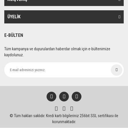
Ürün bilgilerinde hatalar bulunuyor.
Ürün fiyatı diğer sitelerden daha pahalı.
ÜYELİK
Bu ürüne benzer farklı alternatifler olmalı.
E-BÜLTEN
Tüm kampanya ve duyurulardan haberdar olmak için e-bültenimize
kaydolunuz.
Gönder
© Tüm hakları saklıdır. Kredi kartı bilgileriniz 256bit SSL sertifikası ile
korunmaktadır.