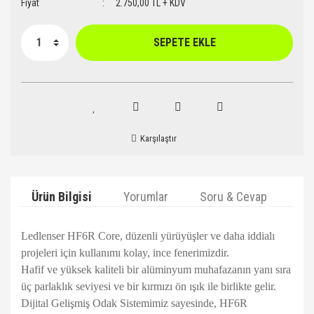
Fiyat
2.750,00 TL + KDV
SEPETE EKLE
Karşılaştır
Ürün Bilgisi
Yorumlar
Soru & Cevap
Ta
Ledlenser HF6R Core, düzenli yürüyüşler ve daha iddialı
projeleri için kullanımı kolay, ince fenerimizdir.
Hafif ve yüksek kaliteli bir alüminyum muhafazanın yanı sıra
üç parlaklık seviyesi ve bir kırmızı ön ışık ile birlikte gelir.
Dijital Gelişmiş Odak Sistemimiz sayesinde, HF6R