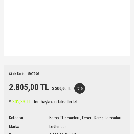
Stok Kodu : 502796
2.805,00 TL
3.300,00 TL
%15
*
302,33 TL
den başlayan taksitlerle!
Kategori
Kamp Ekipmanları
,
Fener - Kamp Lambaları
Marka
Ledlenser