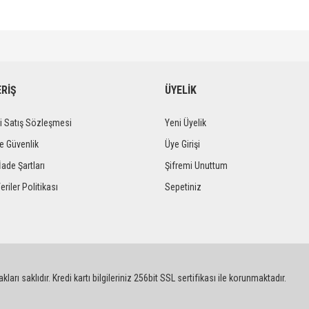
diğer konularda yetersiz gördüğünüz noktaları öneri formunu kullanarak tarafımıza iletebi
Bu ürüne ilk yorumu siz yapın!
Ürün hakkında henüz soru sorulmamış.
ERİŞ
ÜYELİK
Yorum Yaz
Soru Sor
i Satış Sözleşmesi
Yeni Üyelik
ve Güvenlik
Üye Girişi
İade Şartları
Şifremi Unuttum
eriler Politikası
Sepetiniz
Gönder
ları saklıdır. Kredi kartı bilgileriniz 256bit SSL sertifikası ile korunmaktadır.