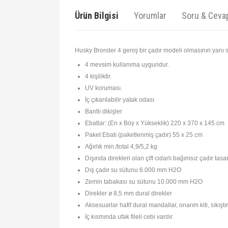
Ürün Bilgisi
Yorumlar
Soru & Ceva
Husky Bronder 4 geniş bir çadır modeli olmasının yanı sır
4 mevsim kullanıma uygundur.
4 kişiliktir.
UV koruması.
İç çıkarılabilir yatak odası
Bantlı dikişler
Ebatlar: (En x Boy x Yükseklik) 220 x 370 x 145 cm
Paket Ebatı (paketlenmiş çadır) 55 x 25 cm
Ağırlık min./total 4,9/5,2 kg
Dışında direkleri olan çift cidarlı bağımsız çadır tasa
Dış çadır su sütunu 6.000 mm H2O
Zemin tabakası su sütunu 10.000 mm H2O
Direkler ø 8,5 mm dural direkler
Aksesuarlar hafif dural mandallar, onarım kiti, sıkışt
İç kısmında ufak fileli cebi vardır.