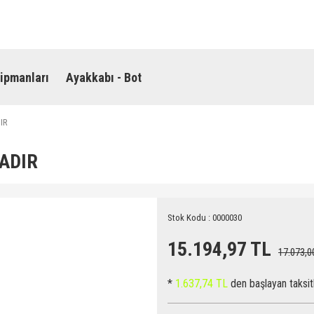
ipmanları
Ayakkabı - Bot
IR
CADIR
Stok Kodu : 0000030
15.194,97 TL
17.073,0
*
1.637,74 TL
den başlayan taksitl