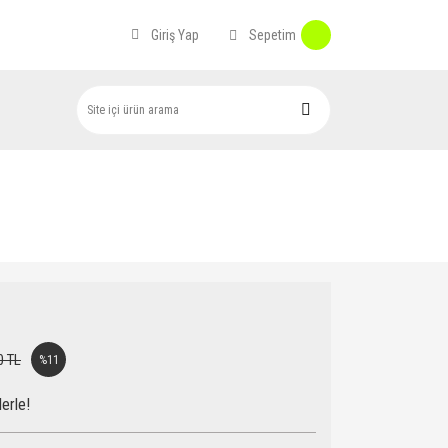
Sepetim
Giriş Yap
0 TL
%11
erle!