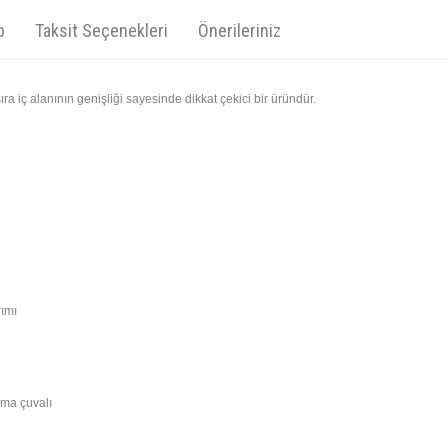
p
Taksit Seçenekleri
Önerileriniz
a iç alanının genişliği sayesinde dikkat çekici bir üründür.
rımı
ırma çuvalı