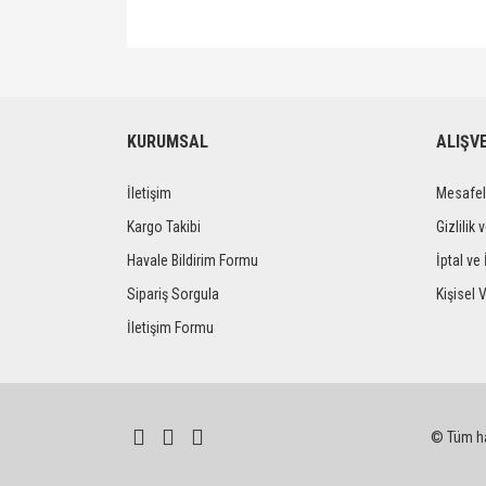
Bu ürünün fiyat bilgisi, resim, ürün açıklamalarında ve 
Görüş ve önerileriniz için teşekkür ederiz.
Ürün resmi kalitesiz, bozuk veya görüntülenemiyor.
KURUMSAL
ALIŞV
Ürün açıklamasında eksik bilgiler bulunuyor.
İletişim
Mesafel
Ürün bilgilerinde hatalar bulunuyor.
Ürün fiyatı diğer sitelerden daha pahalı.
Kargo Takibi
Gizlilik 
Bu ürüne benzer farklı alternatifler olmalı.
Havale Bildirim Formu
İptal ve 
Sipariş Sorgula
Kişisel V
İletişim Formu
© Tüm hak