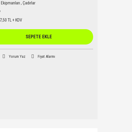
Ekipmanları
,
Çadırlar
y
7,50 TL + KDV
SEPETE EKLE
Yorum Yaz
Fiyat Alarmı