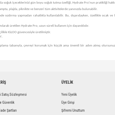
a soğuk içeceklerinizi gün boyu soğuk tutma özelliği, Hydrate Pro'nun pratikliği hakkın
mpta, plajda, piknikte ve benzeri tüm aktivitelerde yanınızda bulunabilir.
nde sızdırma yapmadan rahatlıkla kullanılabilir. Bu, dışarıdayken, özellikle sıcak ve 
anılarak üretilen Hydrate Pro, uzun süreli kullanım için dayanıklıdır.
ilikle IGLOO güvencesiyle üretilmiştir.
r.
ama tabanıyla, çevreyi korumak için küçük ama önemli bir adım atmış olursunuz. P
diğer konularda yetersiz gördüğünüz noktaları öneri formunu kullanarak tarafımıza iletebi
Bu ürüne ilk yorumu siz yapın!
Ürün hakkında henüz soru sorulmamış.
ERİŞ
ÜYELİK
Yorum Yaz
Soru Sor
i Satış Sözleşmesi
Yeni Üyelik
ve Güvenlik
Üye Girişi
İade Şartları
Şifremi Unuttum