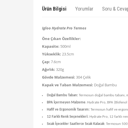
Ürün Bilgisi
Yorumlar
Soru & Ceva
Igloo Hydrate Pro Termos
Öne Çıkan Özellikler:
Kapasite:
500ml
Yükseklik:
23.5cm
Çap:
7.6cm
Ağırlık:
320g
Gövde Malzemesi:
304 Çelik
Kapak ve Taban Malzemesi:
Doğal Bambu
Doğal Bambu Taban:
Termosun doğal bambu tabanı, ma
BPA İçermeyen Malzeme
: Hydrate Pro, BPA (Bisfenol
Hafif ve Ergonomik Tasarım:
Termosun hafif ve ergonom
12 Farklı Renk Seçenekleri:
Hydrate Pro, 12 farklı ren
Sıcak İçecekler Saatlerce Sıcak Kalacak
: Termosun 500 m