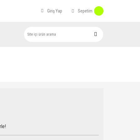
Sepetim
Giriş Yap
rle!