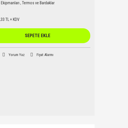
Ekipmanları
,
Termos ve Bardaklar
,33 TL + KDV
SEPETE EKLE
Yorum Yaz
Fiyat Alarmı