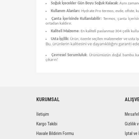
Soğuk İçecekler Gün Boyu Soğuk Kalacak
: Aynı zamand
Kullanım Alanları:
Hydrate Pro termos, evde, ofiste, ka
Çanta İçerisinde Kullanılabilir:
Termos, çanta içerisi
ortadan kaldırır.
Kaliteli Malzeme
: En kaliteli paslanmaz 304 çelik kull
Usta İşçilik:
Ürün, özenle seçilen malzemeler ve usta işç
Bu, ürünlerin kalitesini ve dayanıklılığını garanti ede
Çevresel Sorumluluk
: Ürünümüzün doğal bambu kapl
çıkarın!
Bu ürünün fiyat bilgisi, resim, ürün açıklamalarında ve 
Görüş ve önerileriniz için teşekkür ederiz.
Ürün resmi kalitesiz, bozuk veya görüntülenemiyor.
KURUMSAL
ALIŞV
Ürün açıklamasında eksik bilgiler bulunuyor.
İletişim
Mesafel
Ürün bilgilerinde hatalar bulunuyor.
Ürün fiyatı diğer sitelerden daha pahalı.
Kargo Takibi
Gizlilik 
Bu ürüne benzer farklı alternatifler olmalı.
Havale Bildirim Formu
İptal ve 