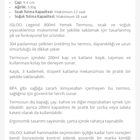
Çap:
9.4 cm
Ağırlık:
530g
Sıcak Tutma Kapasitesi:
Maksimum 12 saat
Soğuk Tutma Kapasitesi:
Maksimum 18 saat
IGLOO Legend 800ml Yemek Termosu, sıcak ve soğuk
yiyeceklerinizi mükemmel bir şekilde saklamak için tasarlanmış
şık ve fonksiyonel bir üründür.
304 paslanmaz çelikten üretilmiş bu termos, dayanıklılığı ve uzun
ömürlülüğü ile dikkat çeker.
Termosun içindeki 200ml kap ve katlanır kaşık, taşıması ve
kullanması kolay bir deneyim sunar.
Kaşık, 3 kademeli, stoperli katlama mekanizması ile pratik bir
şekilde saklanabilir.
BPA gibi sağlığa zararlı kimyasalları içermeyen bu termos,
sağlığınız için güvenli bir tercih sunar.
Termosun dış kapağı, çay, kahve ve diğer meşrubatları içmek için
idealdir; ayrıca 200ml kapasitesi ile pratik bir çorba veya salata
kasesi olarak da kullanılabilir.
Ergonomik tasarımı sayesinde, çanta içinde rahatça taşınabilir.
IGLOO, kaliteli hammadde seçiminden işçiliğe kadar tüm süreçleri
kendi bünyesinde kontrol ederek güvenilir bir marka kimliği