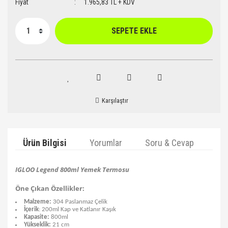
Fiyat
1.965,83 TL + KDV
SEPETE EKLE
Karşılaştır
Ürün Bilgisi
Yorumlar
Soru & Cevap
Ta
IGLOO Legend 800ml Yemek Termosu
Öne Çıkan Özellikler:
Malzeme:
304 Paslanmaz Çelik
İçerik
: 200ml Kap ve Katlanır Kaşık
Kapasite:
800ml
Yükseklik:
21 cm