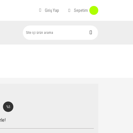
Sepetim
Giriş Yap
%5
rle!