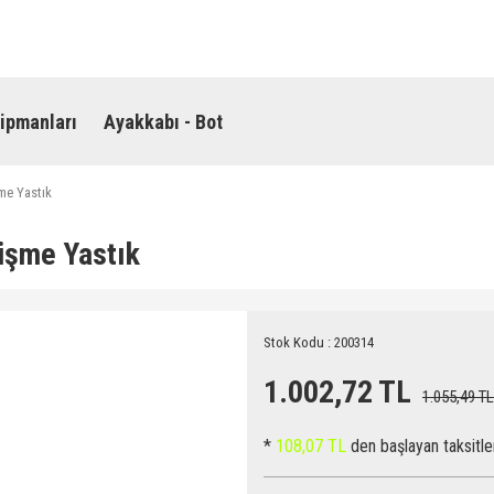
ipmanları
Ayakkabı - Bot
şme Yastık
Şişme Yastık
Stok Kodu : 200314
1.002,72 TL
1.055,49 TL
*
108,07 TL
den başlayan taksitle