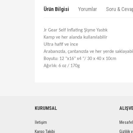
Ürün Bilgisi
Yorumlar
Soru & Ceva
Jr Gear Self Inflating Şişme Yastık
Kamp ve her alanda kullanılabilir
Ultra hafif ve ince
Arabanızda, çantanızda ve her yerde saklayabil
Boyutu: 12 "x16" x4 "/ 30 x 40 x 10cm
Ağırlık: 6 oz / 170g
Bu ürünün fiyat bilgisi, resim, ürün açıklamalarında ve 
Görüş ve önerileriniz için teşekkür ederiz.
Ürün resmi kalitesiz, bozuk veya görüntülenemiyor.
KURUMSAL
ALIŞV
Ürün açıklamasında eksik bilgiler bulunuyor.
İletişim
Mesafel
Ürün bilgilerinde hatalar bulunuyor.
Ürün fiyatı diğer sitelerden daha pahalı.
Kargo Takibi
Gizlilik 