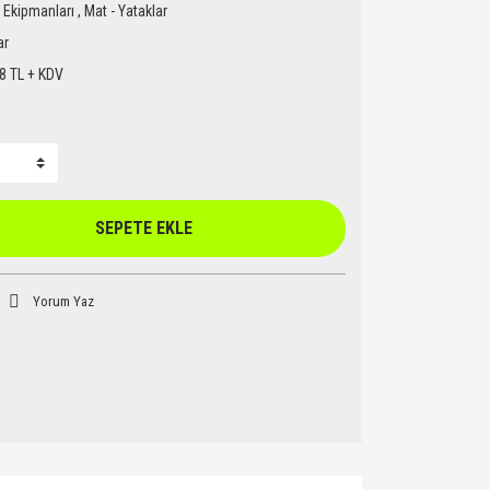
Ekipmanları
,
Mat - Yataklar
ar
8 TL + KDV
SEPETE EKLE
Yorum Yaz