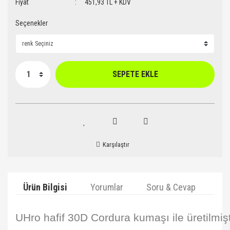
Fiyat
451,93 TL + KDV
Seçenekler
SEPETE EKLE
Karşılaştır
Ürün Bilgisi
Yorumlar
Soru & Cevap
Ta
UHro hafif 30D Cordura kumaşı ile üretilmişt