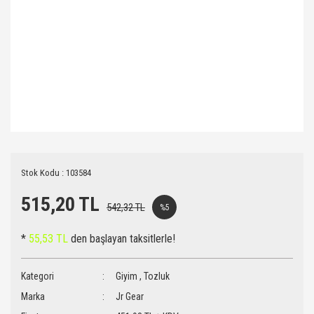
Stok Kodu : 103584
515,20 TL
542,32 TL
%5
*
55,53 TL
den başlayan taksitlerle!
Kategori
Giyim
,
Tozluk
Marka
Jr Gear