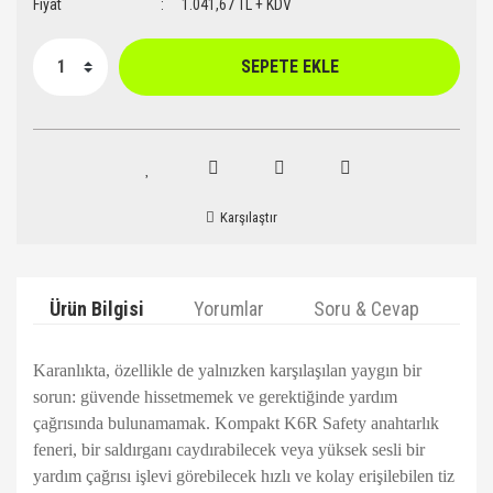
Fiyat
1.041,67 TL + KDV
SEPETE EKLE
Karşılaştır
Ürün Bilgisi
Yorumlar
Soru & Cevap
Ta
Karanlıkta, özellikle de yalnızken karşılaşılan yaygın bir
sorun: güvende hissetmemek ve gerektiğinde yardım
çağrısında bulunamamak. Kompakt K6R Safety anahtarlık
feneri, bir saldırganı caydırabilecek veya yüksek sesli bir
yardım çağrısı işlevi görebilecek hızlı ve kolay erişilebilen tiz