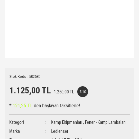
Stok Kodu : 502580
1.125,00 TL
1.250,00 TL
%10
*
121,25 TL
den başlayan taksitlerle!
Kategori
Kamp Ekipmanları
,
Fener - Kamp Lambaları
Marka
Ledlenser