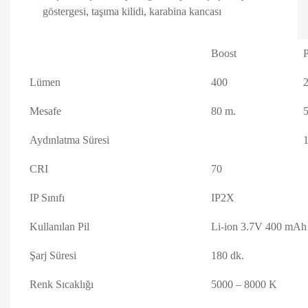
göstergesi, taşıma kilidi, karabina kancası
Boost
Lümen
400
Mesafe
80 m.
5
Aydınlatma Süresi
1
CRI
70
IP Sınıfı
IP2X
Kullanılan Pil
Li-ion 3.7V 400 mAh
Şarj Süresi
180 dk.
Renk Sıcaklığı
5000 – 8000 K