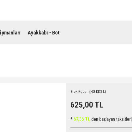
ipmanları
Ayakkabı - Bot
Stok Kodu : (NG KKS-L)
625,00 TL
*
67,36 TL
den başlayan taksitlerl