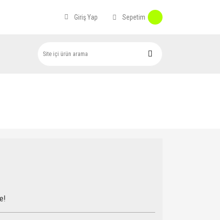
Sepetim
Giriş Yap
e!