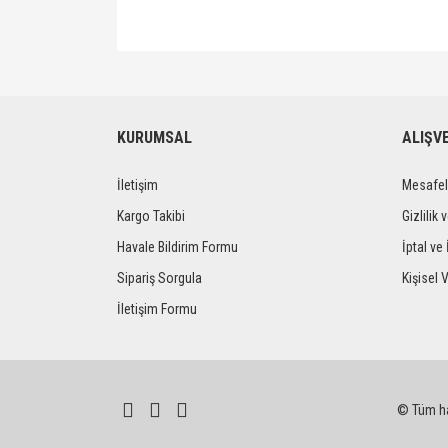
Bu ürünün fiyat bilgisi, resim, ürün açıklamalarında ve 
Görüş ve önerileriniz için teşekkür ederiz.
Ürün resmi kalitesiz, bozuk veya görüntülenemiyor.
KURUMSAL
ALIŞV
Ürün açıklamasında eksik bilgiler bulunuyor.
İletişim
Mesafel
Ürün bilgilerinde hatalar bulunuyor.
Ürün fiyatı diğer sitelerden daha pahalı.
Kargo Takibi
Gizlilik 
Bu ürüne benzer farklı alternatifler olmalı.
Havale Bildirim Formu
İptal ve 
Sipariş Sorgula
Kişisel V
İletişim Formu
© Tüm hak