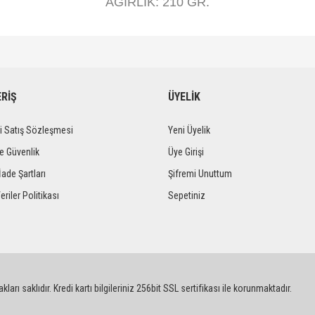
AĞIRLIK: 210 GR.
diğer konularda yetersiz gördüğünüz noktaları öneri formunu kullanarak tarafımıza iletebi
Bu ürüne ilk yorumu siz yapın!
Ürün hakkında henüz soru sorulmamış.
ERİŞ
ÜYELİK
Yorum Yaz
Soru Sor
i Satış Sözleşmesi
Yeni Üyelik
ve Güvenlik
Üye Girişi
İade Şartları
Şifremi Unuttum
eriler Politikası
Sepetiniz
Gönder
ları saklıdır. Kredi kartı bilgileriniz 256bit SSL sertifikası ile korunmaktadır.