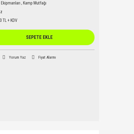
Ekipmanları
,
Kamp Mutfağı
az
3 TL + KDV
SEPETE EKLE
Yorum Yaz
Fiyat Alarmı