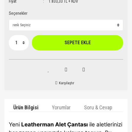
Fiyat
1.833,33 TL + KDV
Seçenekler
SEPETE EKLE
Karşılaştır
Ürün Bilgisi
Yorumlar
Soru & Cevap
Ta
Yeni
Leatherman Alet Çantası
ile aletlerinizi