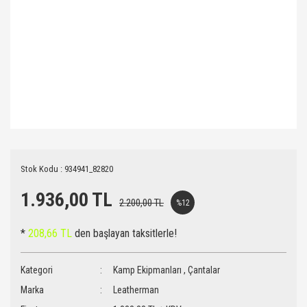
Stok Kodu : 934941_82820
1.936,00 TL
2.200,00 TL
%12
*
208,66 TL
den başlayan taksitlerle!
Kategori
Kamp Ekipmanları
,
Çantalar
Marka
Leatherman