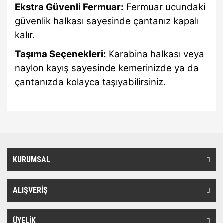
Ekstra Güvenli Fermuar:
Fermuar ucundaki
güvenlik halkası sayesinde çantanız kapalı
kalır.
Taşıma Seçenekleri:
Karabina halkası veya
naylon kayış sayesinde kemerinizde ya da
çantanızda kolayca taşıyabilirsiniz.
Bu ürünün fiyat bilgisi, resim, ürün açıklamalarında ve diğer
konularda yetersiz gördüğünüz noktaları öneri formunu kullanarak
Bu ürüne ilk yorumu siz yapın!
Ürün hakkında henüz soru sorulmamış.
tarafımıza iletebilirsiniz.
Görüş ve önerileriniz için teşekkür ederiz.
KURUMSAL
Yorum Yaz
Soru Sor
Ürün resmi kalitesiz, bozuk veya görüntülenemiyor.
Ürün açıklamasında eksik bilgiler bulunuyor.
ALIŞVERİŞ
Ürün bilgilerinde hatalar bulunuyor.
Ürün fiyatı diğer sitelerden daha pahalı.
ÜYELİK