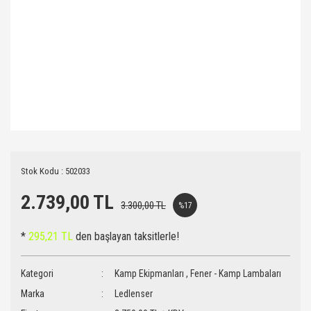
Stok Kodu : 502033
2.739,00 TL
3.300,00 TL
%17
*
295,21 TL
den başlayan taksitlerle!
Kategori
Kamp Ekipmanları
,
Fener - Kamp Lambaları
Marka
Ledlenser