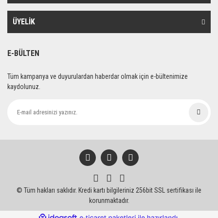
Ürün fiyatı diğer sitelerden daha pahalı.
ÜYELİK
Bu ürüne benzer farklı alternatifler olmalı.
E-BÜLTEN
Tüm kampanya ve duyurulardan haberdar olmak için e-bültenimize
kaydolunuz.
Gönder
© Tüm hakları saklıdır. Kredi kartı bilgileriniz 256bit SSL sertifikası ile
korunmaktadır.
ile
ideasoft
e-