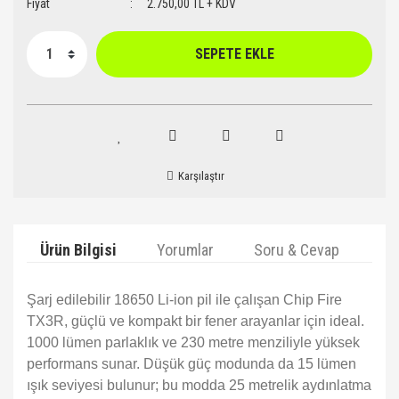
Fiyat
2.750,00 TL + KDV
SEPETE EKLE
Karşılaştır
Ürün Bilgisi
Yorumlar
Soru & Cevap
Ta
Şarj edilebilir 18650 Li-ion pil ile çalışan Chip Fire
TX3R, güçlü ve kompakt bir fener arayanlar için ideal.
1000 lümen parlaklık ve 230 metre menziliyle yüksek
performans sunar. Düşük güç modunda da 15 lümen
ışık seviyesi bulunur; bu modda 25 metrelik aydınlatma