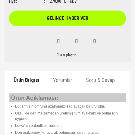
Fiyat
270,00 TL + KDV
GELİNCE HABER VER
Karşılaştır
Ürün Bilgisi
Yorumlar
Soru & Cevap
Ta
Ürün Açıklaması:
Botlarınızın ömrünü uzatmanızı sağlayacak bir üründür.
Özellikle deri malzemeden üretilmiş tüm ayakkabı ve botlar için
uygundur.
Lowa'nın patentli bir ürünüdür.
Deri malzemeyi koruyarak botunuzun ömrünü uzatır.