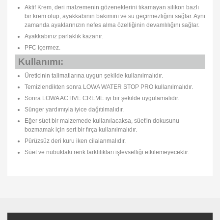
Aktif Krem, deri malzemenin gözeneklerini tıkamayan silikon bazlı
bir krem olup, ayakkabının bakımını ve su geçirmezliğini sağlar. Aynı
zamanda ayaklarınızın nefes alma özelliğinin devamlılığını sağlar.
Ayakkabınız parlaklık kazanır.
PFC içermez.
Kullanımı:
Üreticinin talimatlarına uygun şekilde kullanılmalıdır.
Temizlendikten sonra LOWA WATER STOP PRO kullanılmalıdır.
Sonra LOWA ACTIVE CREME iyi bir şekilde uygulamalıdır.
Sünger yardımıyla iyice dağıtılmalıdır.
Eğer süet bir malzemede kullanılacaksa, süet'in dokusunu
bozmamak için sert bir fırça kullanılmalıdır.
Pürüzsüz deri kuru iken cilalanmalıdır.
Süet ve nubuktaki renk farklılıkları işlevselliği etkilemeyecektir.
Bu ürünün fiyat bilgisi, resim, ürün açıklamalarında ve diğer
konularda yetersiz gördüğünüz noktaları öneri formunu kullanarak
Bu ürüne ilk yorumu siz yapın!
Ürün hakkında henüz soru sorulmamış.
tarafımıza iletebilirsiniz.
Görüş ve önerileriniz için teşekkür ederiz.