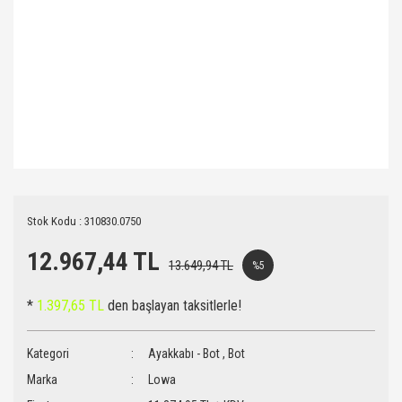
Stok Kodu : 310830.0750
12.967,44 TL
13.649,94 TL
%5
*
1.397,65 TL
den başlayan taksitlerle!
Kategori
Ayakkabı - Bot
,
Bot
Marka
Lowa