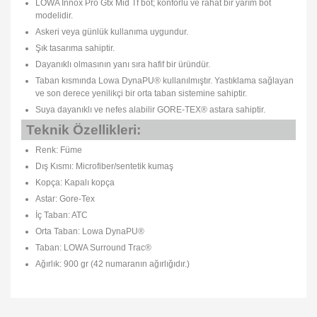
LOWA Innox Pro Gtx Mid Tf bot; konforlu ve rahat bir yarım bot
modelidir.
Askeri veya günlük kullanıma uygundur.
Şık tasarıma sahiptir.
Dayanıklı olmasının yanı sıra hafif bir üründür.
Taban kısmında Lowa DynaPU® kullanılmıştır. Yastıklama sağlayan
ve son derece yenilikçi bir orta taban sistemine sahiptir.
Suya dayanıklı ve nefes alabilir GORE-TEX® astara sahiptir.
Teknik Özellikleri:
Renk: Füme
Dış Kısmı: Microfiber/sentetik kumaş
Kopça: Kapalı kopça
Astar: Gore-Tex
İç Taban: ATC
Orta Taban: Lowa DynaPU®
Taban: LOWA Surround Trac®
Ağırlık: 900 gr (42 numaranın ağırlığıdır.)
Bu ürünün fiyat bilgisi, resim, ürün açıklamalarında ve diğer