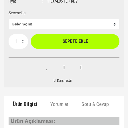
Fiyat
11.374,95 TL + KDV
Seçenekler
SEPETE EKLE
Karşılaştır
Ürün Bilgisi
Yorumlar
Soru & Cevap
Ta
Ürün Açıklaması: