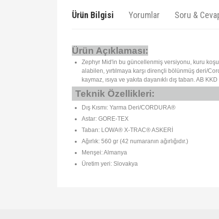
Ürün Bilgisi
Yorumlar
Soru & Ceva
Ürün Açıklaması:
Zephyr Mid'in bu güncellenmiş versiyonu, kuru koşul
alabilen, yırtılmaya karşı dirençli bölünmüş deri/Cord
kaymaz, ısıya ve yakıta dayanıklı dış taban. AB KKD se
Teknik Özellikleri:
Dış Kısmı: Yarma Deri/CORDURA®
Astar: GORE-TEX
Taban: LOWA® X-TRAC® ASKERİ
Ağırlık: 560 gr (42 numaranın ağırlığıdır.)
Menşei: Almanya
Üretim yeri: Slovakya
Bu ürünün fiyat bilgisi, resim, ürün açıklamalarında ve 
Görüş ve önerileriniz için teşekkür ederiz.