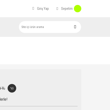
Sepetim
Giriş Yap
0 TL
%5
erle!