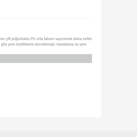
ayan çift yoğunluklu PU orta tabanı sayesinde daha nefes
 gibi yeni özelliklerle donatılmıştır. Halatlama ve yeni
lirsiniz.