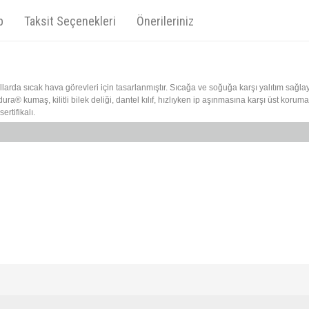
p
Taksit Seçenekleri
Önerileriniz
larda sıcak hava görevleri için tasarlanmıştır. Sıcağa ve soğuğa karşı yalıtım sağl
ura® kumaş, kilitli bilek deliği, dantel kılıf, hızlıyken ip aşınmasına karşı üst koruma
rtifikalı.
diğer konularda yetersiz gördüğünüz noktaları öneri formunu kullanarak tarafımıza iletebi
Bu ürüne ilk yorumu siz yapın!
Ürün hakkında henüz soru sorulmamış.