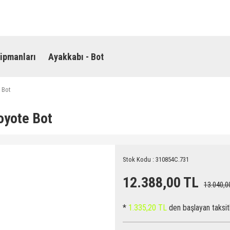
ipmanları
Ayakkabı - Bot
 Bot
oyote Bot
Stok Kodu : 310854C.731
12.388,00 TL
13.040,0
*
1.335,20 TL
den başlayan taksitl