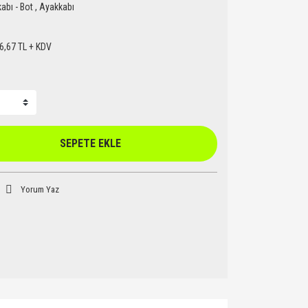
abı - Bot
,
Ayakkabı
6,67 TL + KDV
SEPETE EKLE
Yorum Yaz