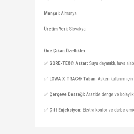
Menşei:
Almanya
Üretim Yeri:
Slovakya
Öne Çıkan Özellikler
✅
GORE-TEX® Astar:
Suya dayanıklı, hava alabi
✅
LOWA X-TRAC® Taban:
Askeri kullanım için
✅
Çerçeve Desteği:
Arazide denge ve kolaylık
✅
Çift Enjeksiyon:
Ekstra konfor ve darbe emic
Bu ürünün fiyat bilgisi, resim, ürün açıklamalarında ve 