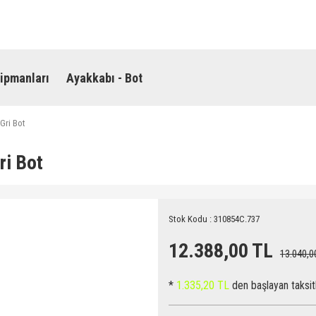
ipmanları
Ayakkabı - Bot
Gri Bot
i Bot
Stok Kodu : 310854C.737
12.388,00 TL
13.040,0
*
1.335,20 TL
den başlayan taksitl