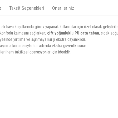
p
Taksit Seçenekleri
Önerileriniz
ıcak hava koşullarında görev yapacak kullanıcılar için özel olarak geliştirilmi
 konforlu kalmasını sağlarken;
çift yoğunluklu PU orta taban
, sıcak-soğu
esinde yırtılma ve aşınmaya karşı ekstra dayanıklıdır.
 ip aşınma korumasıyla her adımda ekstra güvenlik sunar.
ri hem taktiksel operasyonlar için idealdir.