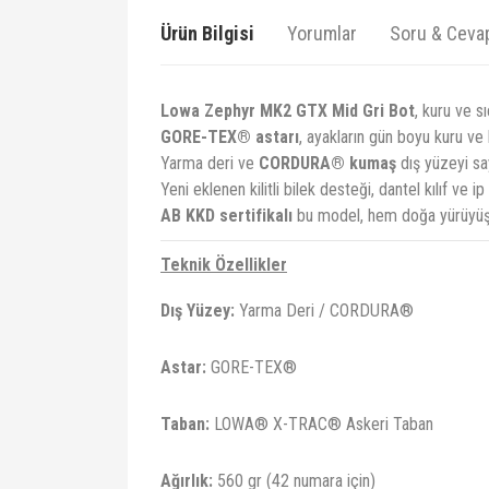
Ürün Bilgisi
Yorumlar
Soru & Ceva
Lowa Zephyr MK2 GTX Mid Gri Bot
, kuru ve s
GORE-TEX® astarı
, ayakların gün boyu kuru ve
Yarma deri ve
CORDURA® kumaş
dış yüzeyi say
Yeni eklenen kilitli bilek desteği, dantel kılıf ve
AB KKD sertifikalı
bu model, hem doğa yürüyüşle
Teknik Özellikler
Dış Yüzey:
Yarma Deri / CORDURA®
Astar:
GORE-TEX®
Taban:
LOWA® X-TRAC® Askeri Taban
Ağırlık:
560 gr (42 numara için)