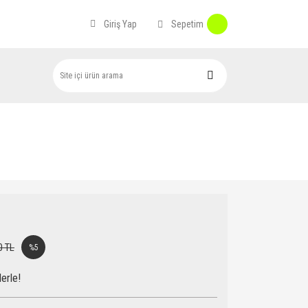
Sepetim
Giriş Yap
0 TL
%5
erle!