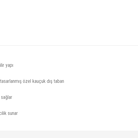
lir yapı
 tasarlanmış özel kauçuk dış taban
 sağlar
ilik sunar
diğer konularda yetersiz gördüğünüz noktaları öneri formunu kullanarak tarafımıza iletebi