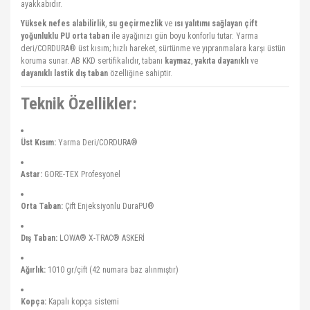
ayakkabıdır.
Yüksek nefes alabilirlik
,
su geçirmezlik
ve
ısı yalıtımı sağlayan çift
yoğunluklu PU orta taban
ile ayağınızı gün boyu konforlu tutar. Yarma
deri/CORDURA® üst kısım; hızlı hareket, sürtünme ve yıpranmalara karşı üstün
koruma sunar. AB KKD sertifikalıdır, tabanı
kaymaz
,
yakıta dayanıklı
ve
dayanıklı lastik dış taban
özelliğine sahiptir.
Teknik Özellikler:
Üst Kısım:
Yarma Deri/CORDURA®
Astar:
GORE-TEX Profesyonel
Orta Taban:
Çift Enjeksiyonlu DuraPU®
Dış Taban:
LOWA® X-TRAC® ASKERİ
Ağırlık:
1010 gr/çift (42 numara baz alınmıştır)
Kopça:
Kapalı kopça sistemi