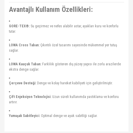
Avantajlı Kullanım Özellikleri:
GORE-TEX®:
Su geçirmez ve nefes alabilir astar, ayakları kuru ve konforlu
tutar.
LOWA Cross Taban:
Çıkıntılı özel tasarımı sayesinde mükemmel yer tutuş
sağlar.
LOWA Kauçuk Taban:
Farklılık gösteren dış yüzey yapısı ile zorlu arazilerde
ekstra denge sağlar.
Çerçeve Desteği:
Denge ve kolay hareket kabiliyeti için geliştirilmiştir.
Çift Enjeksiyon Teknolojisi:
Uzun süreli kullanımda yastıklama ve konforu
artırır.
Yumuşak Sabitleyici:
Optimal denge ve ayak sabitliği sağlar.