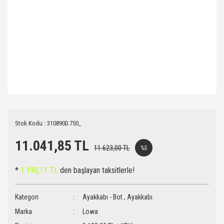
Stok Kodu : 310890D.750_
11.041,85 TL
11.623,00 TL
%5
*
1.190,11 TL
den başlayan taksitlerle!
Kategori
Ayakkabı - Bot
,
Ayakkabı
Marka
Lowa