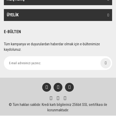
Ürün bilgilerinde hatalar bulunuyor.
Ürün fiyatı diğer sitelerden daha pahalı.
ÜYELİK
Bu ürüne benzer farklı alternatifler olmalı.
E-BÜLTEN
Tüm kampanya ve duyurulardan haberdar olmak için e-bültenimize
kaydolunuz.
Gönder
© Tüm hakları saklıdır. Kredi kartı bilgileriniz 256bit SSL sertifikası ile
korunmaktadır.