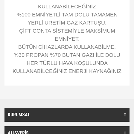
KULLANABİLECEĞİNİZ
%100 EMNİYETLİ TAM DOLU TAMAMEN
YERLİ ÜRETİM GAZ KARTUŞU.
ÇİFT CONTA SİSTEMİYLE MAKSİMUM
EMNİYET.
BÜTÜN CİHAZLARDA KULLANABİLME.
%30 PROPAN %70 BUTAN GAZI İLE DOLU
HER TÜRLÜ HAVA KOŞULUNDA
KULLANABİLCEĞİNİZ ENERJİ KAYNAĞINIZ
Bu ürünün fiyat bilgisi, resim, ürün açıklamalarında ve diğer
konularda yetersiz gördüğünüz noktaları öneri formunu kullanarak
Bu ürüne ilk yorumu siz yapın!
Ürün hakkında henüz soru sorulmamış.
tarafımıza iletebilirsiniz.
Görüş ve önerileriniz için teşekkür ederiz.
KURUMSAL
Yorum Yaz
Soru Sor
Ürün resmi kalitesiz, bozuk veya görüntülenemiyor.
Ürün açıklamasında eksik bilgiler bulunuyor.
ALIŞVERİŞ