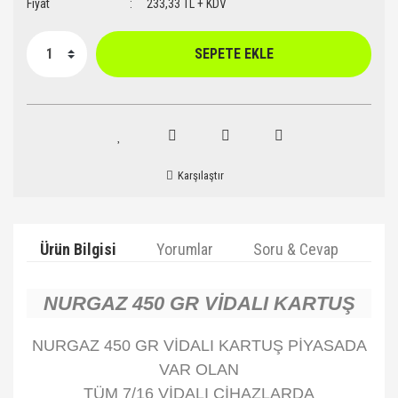
Fiyat
233,33 TL + KDV
SEPETE EKLE
Karşılaştır
Ürün Bilgisi
Yorumlar
Soru & Cevap
Ta
NURGAZ 450 GR VİDALI KARTUŞ
NURGAZ 450 GR VİDALI KARTUŞ PİYASADA
VAR OLAN
TÜM 7/16 VİDALI CİHAZLARDA