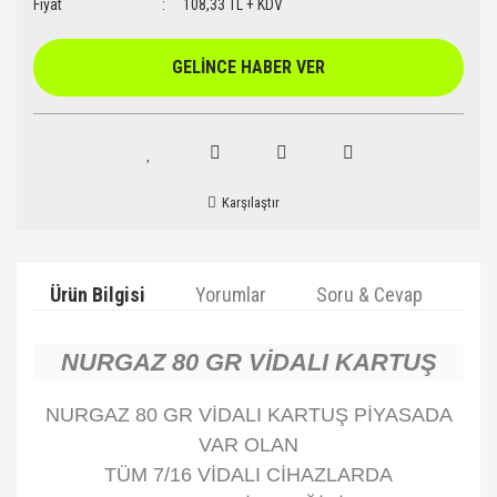
Fiyat
108,33 TL + KDV
GELİNCE HABER VER
Karşılaştır
Ürün Bilgisi
Yorumlar
Soru & Cevap
Ta
NURGAZ 80 GR VİDALI KARTUŞ
NURGAZ 80 GR VİDALI KARTUŞ PİYASADA
VAR OLAN
TÜM 7/16 VİDALI CİHAZLARDA