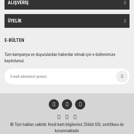
ALIŞVERİŞ
Ürün bilgilerinde hatalar bulunuyor.
Ürün fiyatı diğer sitelerden daha pahalı.
ÜYELİK
Bu ürüne benzer farklı alternatifler olmalı.
E-BÜLTEN
Tüm kampanya ve duyurulardan haberdar olmak için e-bültenimize
kaydolunuz.
Gönder
© Tüm hakları saklıdır. Kredi kartı bilgileriniz 256bit SSL sertifikası ile
korunmaktadır.