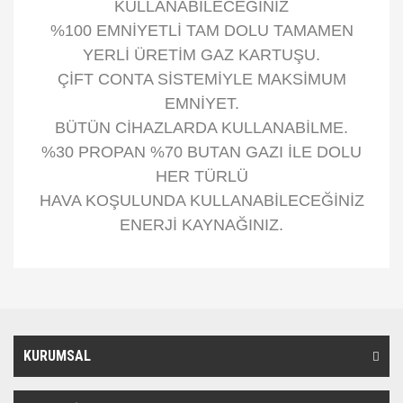
KULLANABİLECEĞİNİZ
%100 EMNİYETLİ TAM DOLU
TAMAMEN
YERLİ ÜRETİM GAZ KARTUŞU.
ÇİFT CONTA SİSTEMİYLE MAKSİMUM
EMNİYET.
BÜTÜN CİHAZLARDA KULLANABİLME.
%30 PROPAN %70 BUTAN GAZI İLE DOLU
HER TÜRLÜ
HAVA KOŞULUNDA KULLANABİLECEĞİNİZ
ENERJİ KAYNAĞINIZ.
Bu ürünün fiyat bilgisi, resim, ürün açıklamalarında ve diğer
konularda yetersiz gördüğünüz noktaları öneri formunu kullanarak
Bu ürüne ilk yorumu siz yapın!
Ürün hakkında henüz soru sorulmamış.
tarafımıza iletebilirsiniz.
Görüş ve önerileriniz için teşekkür ederiz.
KURUMSAL
Yorum Yaz
Soru Sor
Ürün resmi kalitesiz, bozuk veya görüntülenemiyor.
Ürün açıklamasında eksik bilgiler bulunuyor.