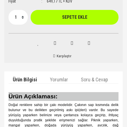
Fiyat
649,17 TL + KDV
SEPETE EKLE
Karşılaştır
Ürün Bilgisi
Yorumlar
Soru & Cevap
Ta
Ürün Açıklaması:
Doğal renklere sahip bir çakı modelidir. Çakının sap kısmında delik
bulunur ve bu delikten geçirilmiş askı ipi(deri) vardır. Bu sayede
yürüyüş yaparken belinize veya çantanıza kolayca geçirip, ihtiyaç
duyulduğunda pratik şekilde erişmenizi sağlar. Piknik yaparken,
mangal yaparken, doğada yürüyüş yaparken, avcılık, dağ