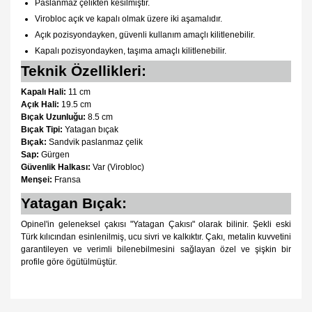
Paslanmaz çelikten kesilmiştir.
Virobloc açık ve kapalı olmak üzere iki aşamalıdır.
Açık pozisyondayken, güvenli kullanım amaçlı kilitlenebilir.
Kapalı pozisyondayken, taşıma amaçlı kilitlenebilir.
Teknik Özellikleri:
Kapalı Hali:
11 cm
Açık Hali:
19.5 cm
Bıçak Uzunluğu:
8.5 cm
Bıçak Tipi:
Yatagan bıçak
Bıçak:
Sandvik paslanmaz çelik
Sap:
Gürgen
Güvenlik Halkası:
Var (Virobloc)
Menşei:
Fransa
Yatagan Bıçak:
Opinel'in geleneksel çakısı "Yatagan Çakısı" olarak bilinir. Şekli eski
Türk kılıcından esinlenilmiş, ucu sivri ve kalkıktır. Çakı, metalin kuvvetini
garantileyen ve verimli bilenebilmesini sağlayan özel ve şişkin bir
profile göre ögütülmüştür.
Bu ürünün fiyat bilgisi, resim, ürün açıklamalarında ve diğer