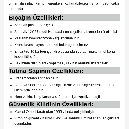
tırmanışlarında, kamp yaparken kullanabileceğiniz bir cep çakısı
modelidir.
Bıçağın Özellikleri:
Sandvik paslanmaz çelik
Sandvik 12C27 modifiyeli paslanmaz çelik malzemeden üretilmiştir.
Paslanmaya/Korozyona karşı korumalıdır.
Krom ilavesi sayesinde özel bakım gerektirmez.
En az %0.40 karbon içerikli olduğundan dolayı, mükemmel kenar
keskinliği sağlar.
Bakımının rutin olarak yapılması, çakının ömrünü uzatacaktır.
Tutma Sapının Özellikleri:
Fransız ormanlarından gelir.
Bu beyaz tahtanın damar sayısı azdır ve bu sayede renklendirme
işlemi için idealdir.
Nem ve kire karşı koruma sağlaması için verniklenmiştir.
Güvenlik Kilidinin Özellikleri:
Marcel Opinel tarafından 1955 yılında geliştirilmiştir.
Virobloc güvenlik halkası, No:6 ve sonrası tüm katlanabilen çakılara
uyumludur.