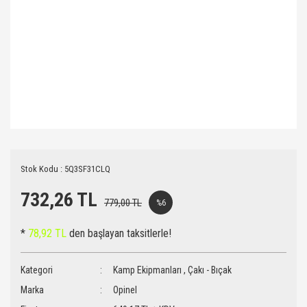
Stok Kodu : 5Q3SF31CLQ
732,26 TL
779,00 TL
%6
*
78,92 TL
den başlayan taksitlerle!
Kategori
Kamp Ekipmanları
,
Çakı - Bıçak
Marka
Opinel