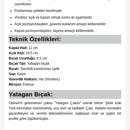
uyumludur.
Paslanmaz çelikten kesilmiştir.
Virobloc açık ve kapalı olmak üzere iki aşamalıdır.
Açık pozisyondayken, güvenli kullanım amaçlı kilitlenebilir.
Kapalı pozisyondayken, taşıma amaçlı kilitlenebilir.
Teknik Özellikleri:
Kapalı Hali:
11 cm
Açık Hali:
19.5 cm
Bıçak Uzunluğu:
8.5 cm
Bıçak Tipi:
Yatagan bıçak
Bıçak:
Sandvik paslanmaz çelik
Sap:
Kayın
Güvenlik Halkası:
Var (Virobloc)
Menşei:
Fransa
Yatagan Bıçak:
Opinel'in geleneksel çakısı "Yatagan Çakısı" olarak bilinir. Şekli eski
Türk kılıcından esinlenilmiş, ucu sivri ve kalkıktır. Çakı, metalin kuvvetini
garantileyen ve verimli bilenebilmesini sağlayan özel ve şişkin bir
profile göre ögütülmüştür.