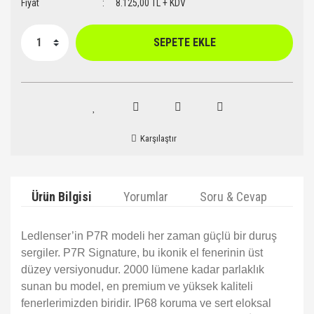
Fiyat
8.125,00 TL + KDV
SEPETE EKLE
Karşılaştır
Ürün Bilgisi
Yorumlar
Soru & Cevap
Ta
Ledlenser’in P7R modeli her zaman güçlü bir duruş
sergiler. P7R Signature, bu ikonik el fenerinin üst
düzey versiyonudur. 2000 lümene kadar parlaklık
sunan bu model, en premium ve yüksek kaliteli
fenerlerimizden biridir. IP68 koruma ve sert eloksal