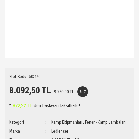
Stok Kodu : 502190
8.092,50 TL
9.750,00 TL
%17
*
872,22 TL
den başlayan taksitlerle!
Kategori
Kamp Ekipmanları
,
Fener - Kamp Lambaları
Marka
Ledlenser