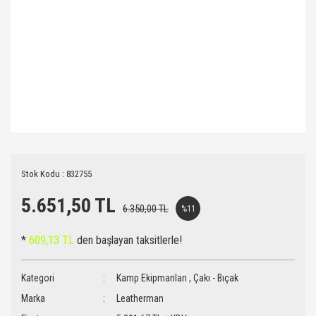
Stok Kodu : 832755
5.651,50 TL
6.350,00 TL
%11
*
609,13 TL
den başlayan taksitlerle!
Kategori
Kamp Ekipmanları
,
Çakı - Bıçak
Marka
Leatherman