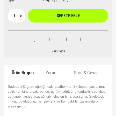
Fiyat
5.291,67 TL + KDV
SEPETE EKLE
Karşılaştır
Ürün Bilgisi
Yorumlar
Soru & Cevap
Ta
Sadece 142 gram ağırlığındaki Leatherman Skeletool, paslanmaz
çelik kombine bıçak, pense, uç (bit) sürücü, çıkarılabilir cep klipsi
ve karabina/şişe açacağı gibi işlevleri bir arada sunar. Skeletool,
ihtiyaç duyduğunuz her şeyi şık ve kompakt bir tasarımda bir
araya getirir.