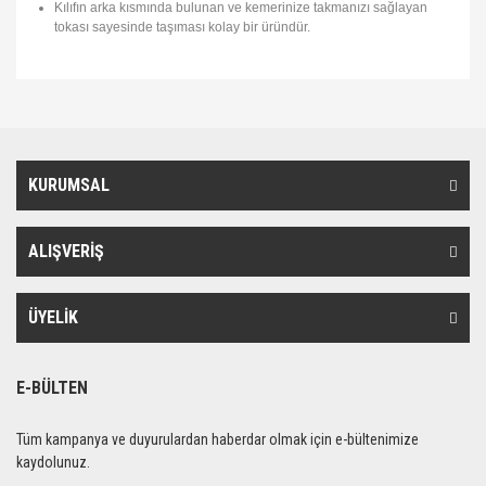
Kılıfın arka kısmında bulunan ve kemerinize takmanızı sağlayan
tokası sayesinde taşıması kolay bir üründür.
Bu ürünün fiyat bilgisi, resim, ürün açıklamalarında ve diğer
konularda yetersiz gördüğünüz noktaları öneri formunu kullanarak
Bu ürüne ilk yorumu siz yapın!
Ürün hakkında henüz soru sorulmamış.
tarafımıza iletebilirsiniz.
Görüş ve önerileriniz için teşekkür ederiz.
KURUMSAL
Yorum Yaz
Soru Sor
Ürün resmi kalitesiz, bozuk veya görüntülenemiyor.
Ürün açıklamasında eksik bilgiler bulunuyor.
ALIŞVERİŞ
Ürün bilgilerinde hatalar bulunuyor.
Ürün fiyatı diğer sitelerden daha pahalı.
ÜYELİK
Bu ürüne benzer farklı alternatifler olmalı.
E-BÜLTEN
Tüm kampanya ve duyurulardan haberdar olmak için e-bültenimize
kaydolunuz.
Gönder