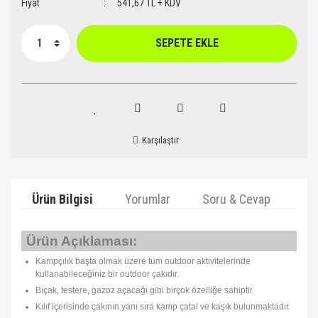
Fiyat
541,67 TL + KDV
SEPETE EKLE
Karşılaştır
Ürün Bilgisi
Yorumlar
Soru & Cevap
Ta
Ürün Açıklaması:
Kampçılık başta olmak üzere tüm outdoor aktivitelerinde
kullanabileceğiniz bir outdoor çakıdır.
Bıçak, testere, gazoz açacağı gibi birçok özelliğe sahiptir.
Kılıf içerisinde çakının yanı sıra kamp çatal ve kaşık bulunmaktadır.