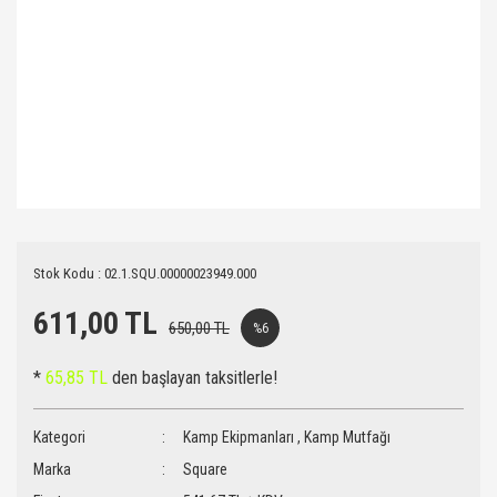
Stok Kodu : 02.1.SQU.00000023949.000
611,00 TL
650,00 TL
%6
*
65,85 TL
den başlayan taksitlerle!
Kategori
Kamp Ekipmanları
,
Kamp Mutfağı
Marka
Square