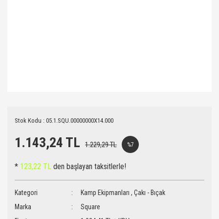
Stok Kodu : 05.1.SQU.00000000X14.000
1.143,24 TL
1.229,29 TL
%7
*
123,22 TL
den başlayan taksitlerle!
Kategori
Kamp Ekipmanları
,
Çakı - Bıçak
Marka
Square