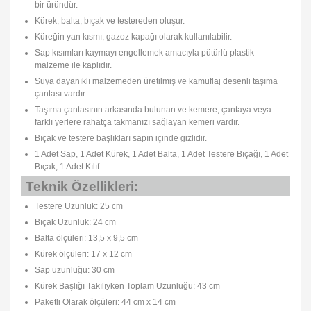
bir üründür.
Kürek, balta, bıçak ve testereden oluşur.
Küreğin yan kısmı, gazoz kapağı olarak kullanılabilir.
Sap kısımları kaymayı engellemek amacıyla pütürlü plastik
malzeme ile kaplıdır.
Suya dayanıklı malzemeden üretilmiş ve kamuflaj desenli taşıma
çantası vardır.
Taşıma çantasının arkasında bulunan ve kemere, çantaya veya
farklı yerlere rahatça takmanızı sağlayan kemeri vardır.
Bıçak ve testere başlıkları sapın içinde gizlidir.
1 Adet Sap, 1 Adet Kürek, 1 Adet Balta, 1 Adet Testere Bıçağı, 1 Adet
Bıçak, 1 Adet Kılıf
Teknik Özellikleri:
Testere Uzunluk: 25 cm
Bıçak Uzunluk: 24 cm
Balta ölçüleri: 13,5 x 9,5 cm
Kürek ölçüleri: 17 x 12 cm
Sap uzunluğu: 30 cm
Kürek Başlığı Takılıyken Toplam Uzunluğu: 43 cm
Paketli Olarak ölçüleri: 44 cm x 14 cm