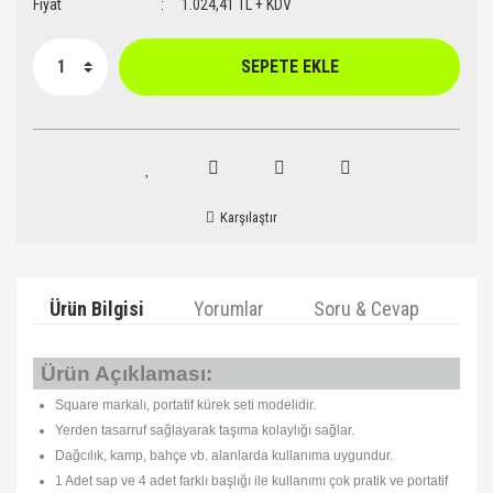
Fiyat
1.024,41 TL + KDV
SEPETE EKLE
Karşılaştır
Ürün Bilgisi
Yorumlar
Soru & Cevap
Ta
Ürün Açıklaması:
Square markalı, portatif kürek seti modelidir.
Yerden tasarruf sağlayarak taşıma kolaylığı sağlar.
Dağcılık, kamp, bahçe vb. alanlarda kullanıma uygundur.
1 Adet sap ve 4 adet farklı başlığı ile kullanımı çok pratik ve portatif