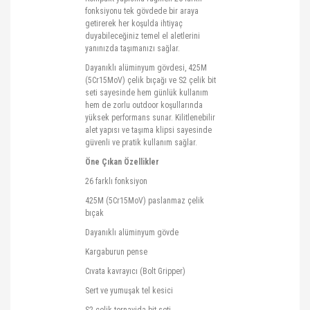
fonksiyonu tek gövdede bir araya
getirerek her koşulda ihtiyaç
duyabileceğiniz temel el aletlerini
yanınızda taşımanızı sağlar.
Dayanıklı alüminyum gövdesi, 425M
(5Cr15MoV) çelik bıçağı ve S2 çelik bit
seti sayesinde hem günlük kullanım
hem de zorlu
outdoor
koşullarında
yüksek performans sunar. Kilitlenebilir
alet yapısı ve taşıma klipsi sayesinde
güvenli ve pratik kullanım sağlar.
Öne Çıkan Özellikler
26 farklı fonksiyon
425M (5Cr15MoV) paslanmaz çelik
bıçak
Dayanıklı alüminyum gövde
Kargaburun
pense
Cıvata kavrayıcı (Bolt
Gripper
)
Sert ve yumuşak tel kesici
S2 çelik tornavida bit seti