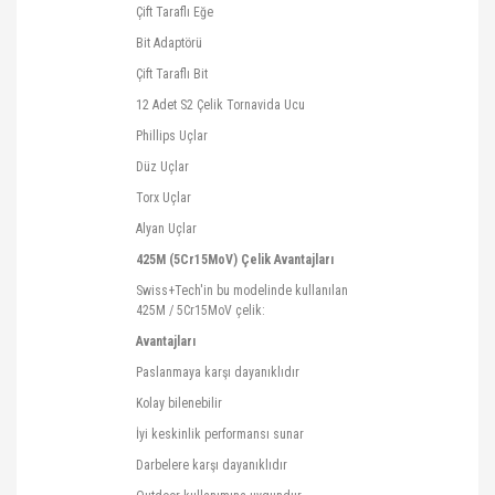
Çift Taraflı Eğe
Bit Adaptörü
Çift Taraflı Bit
12 Adet S2 Çelik Tornavida Ucu
Phillips Uçlar
Düz Uçlar
Torx
Uçlar
Alyan
Uçlar
425M (5Cr15MoV) Çelik Avantajları
Swiss+Tech'in
bu modelinde kullanılan
425M / 5Cr15MoV çelik:
Avantajları
Paslanmaya karşı dayanıklıdır
Kolay bilenebilir
İyi keskinlik performansı sunar
Darbelere karşı dayanıklıdır