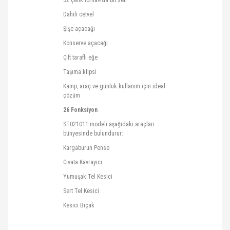
Dahili cetvel
Şişe açacağı
Konserve açacağı
Çift taraflı eğe
Taşıma klipsi
Kamp, araç ve günlük kullanım için ideal
çözüm
26 Fonksiyon
ST021011 modeli aşağıdaki araçları
bünyesinde bulundurur:
Kargaburun
Pense
Cıvata Kavrayıcı
Yumuşak Tel Kesici
Sert Tel Kesici
Kesici Bıçak