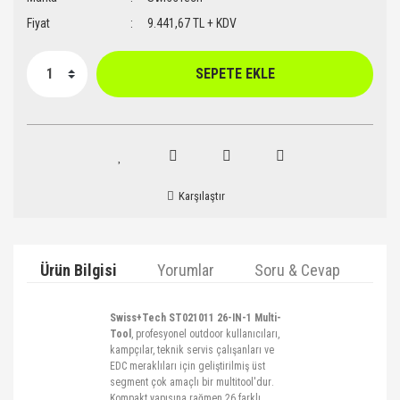
Fiyat
9.441,67 TL + KDV
SEPETE EKLE
Karşılaştır
Ürün Bilgisi
Yorumlar
Soru & Cevap
Ta
Swiss+Tech
ST021011 26-IN-1 Multi-
Tool
, profesyonel
outdoor
kullanıcıları,
kampçılar, teknik servis çalışanları ve
EDC meraklıları için geliştirilmiş üst
segment çok amaçlı bir
multitool'dur
.
Kompakt yapısına rağmen 26 farklı