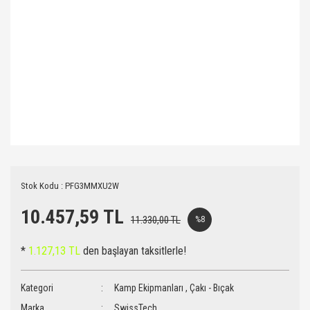
Stok Kodu : PFG3MMXU2W
10.457,59 TL
11.330,00 TL
%8
*
1.127,13 TL
den başlayan taksitlerle!
Kategori
Kamp Ekipmanları
,
Çakı - Bıçak
Marka
SwissTech