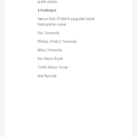
pratik çözüm
6 Fonksiyon
Swiss+Tech
ST66676 aşağıdaki temel
fonksiyonları sunar:
Düz Tornavida
Phillips (Yıldız) Tornavida
Mikro Tornavida
Düz Kesici Bıçak
Tırtıklı Kesici Yüzey
Şişe Açacağı