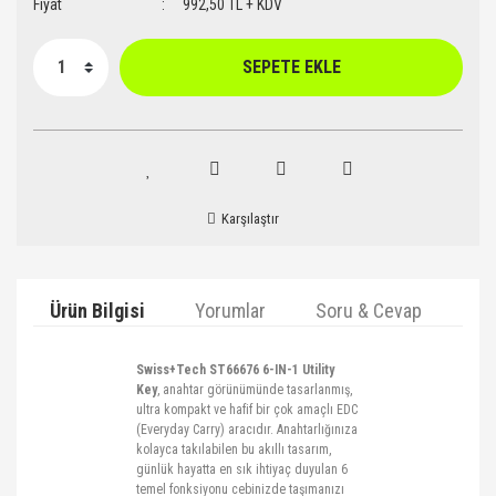
Fiyat
992,50 TL + KDV
SEPETE EKLE
Karşılaştır
Ürün Bilgisi
Yorumlar
Soru & Cevap
Ta
Swiss+Tech
ST66676 6-IN-1
Utility
Key
, anahtar görünümünde tasarlanmış,
ultra kompakt ve hafif
bir çok
amaçlı EDC
(
Everyday
Carry
) aracıdır. Anahtarlığınıza
kolayca takılabilen bu akıllı tasarım,
günlük hayatta en sık ihtiyaç duyulan 6
temel fonksiyonu cebinizde taşımanızı