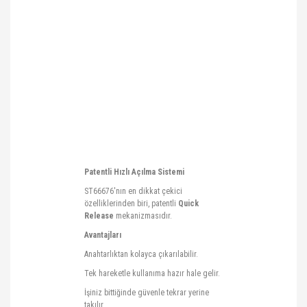
Patentli Hızlı Açılma Sistemi
ST66676'nın en dikkat çekici
özelliklerinden biri, patentli
Quick
Release
mekanizmasıdır.
Avantajları
Anahtarlıktan kolayca çıkarılabilir.
Tek hareketle kullanıma hazır hale gelir.
İşiniz bittiğinde güvenle tekrar yerine
takılır.