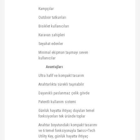
Kampçılar
Outdoor
tutkunları
Bisiklet kullanıcıları
Karavan sahipleri
Seyahat edenler
Minimal ekipman taşımayı seven
kullanıcılar
Avantajları
Ultra hafif ve kompakt tasarım
Anahtarlıkta sürekli taşınabilir
Dayanıklı paslanmaz çelik gövde
Patentli kullanım sistemi
Günlük hayatta ihtiyaç duyulan temel
fonksiyonları tek üründe toplar
Anahtar boyutundaki kompakt tasarımı
ve 6 temel fonksiyonuyla
Swiss+Tech
Utility
Key
, günlük hayatta ihtiyaç