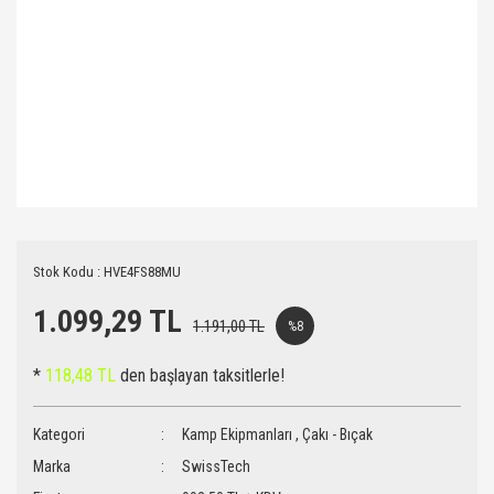
Stok Kodu : HVE4FS88MU
1.099,29 TL
1.191,00 TL
%8
*
118,48 TL
den başlayan taksitlerle!
Kategori
Kamp Ekipmanları
,
Çakı - Bıçak
Marka
SwissTech