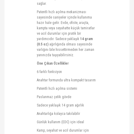
sağlar.
Patentli hızlı açılma mekanizması
sayesinde saniyeler içinde kullanıma
hazır hale gelir. Evde, ofiste, araçta,
kampta veya seyahatte küçük tamiratlar
ve acil durumlar için pratik bir
yardımcıdır. Sadece yaklaşık
14 gram
(0.5
oz
)
ağırlığında olması sayesinde
varlığını bile hissettirmeden her zaman
yanınızda taşıyabilirsiniz.
Öne Çıkan Özellikler
6 farklı fonksiyon
Anahtar formunda ultra kompakt tasarım
Patentli hızlı açılma sistemi
Paslanmaz çelik gövde
Sadece yaklaşık 14 gram ağırlık
Anahtarlığa kolayca takılabilir
Günlük kullanım (EDC) için ideal
Kamp, seyahat ve acil durumlar için