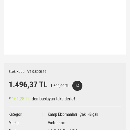
Stok Kodu : VT 0.8000.26
1.496,37 TL
1.609,00 TL
%7
*
161,28 TL
den başlayan taksitlerle!
Kategori
Kamp Ekipmanları
,
Çakı - Bıçak
Marka
Victorinox