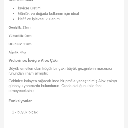
İsviçre üretimi
Günlük ve doğada kullanım için ideal
Hafif ve işlevsel kullanım
Genişlik
: 23mm
Yükseklik
: 9mm
Uzunluk
: 93mm
Ağırlık
: 44gr
Victorinox İsviçre Alox Çakı
Büyük emelleri olan küçük bir çakı büyük gezginlerin maceracı
ruhundan ilham almıştır.
Cebinize kolayca sığacak ince bir profile yerleştirilmiş Alox çakıyı
günboyu yanınızda bulundurun. Orada olduğunu bile fark
etmeyeceksiniz.
Fonksiyonlar
1
-
büyük bıçak