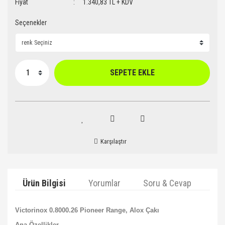
Fiyat
1.340,83 TL + KDV
Seçenekler
SEPETE EKLE
Karşılaştır
Ürün Bilgisi
Yorumlar
Soru & Cevap
Ta
Victorinox 0.8000.26 Pioneer Range, Alox Çakı
Ana Özellikler