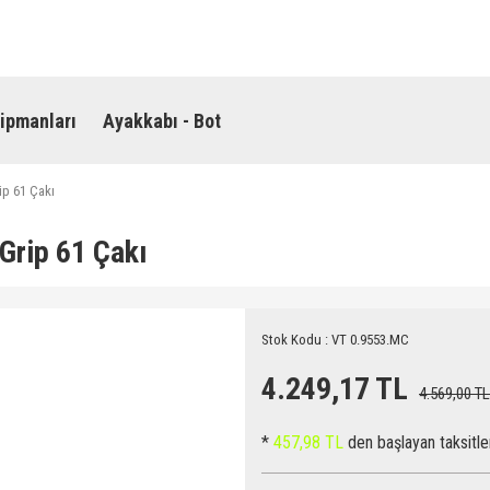
ipmanları
Ayakkabı - Bot
ip 61 Çakı
Grip 61 Çakı
Stok Kodu : VT 0.9553.MC
4.249,17 TL
4.569,00 TL
*
457,98 TL
den başlayan taksitle