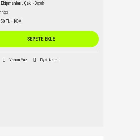
Ekipmanları
,
Çakı - Bıçak
rinox
,50 TL + KDV
SEPETE EKLE
Yorum Yaz
Fiyat Alarmı