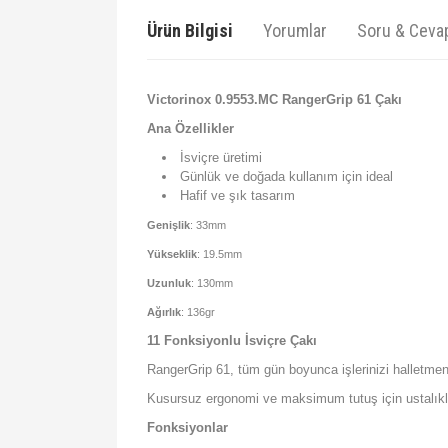
Ürün Bilgisi
Yorumlar
Soru & Ceva
Victorinox 0.9553.MC RangerGrip 61 Çakı
Ana Özellikler
İsviçre üretimi
Günlük ve doğada kullanım için ideal
Hafif ve şık tasarım
Genişlik
: 33mm
Yükseklik
: 19.5mm
Uzunluk
: 130mm
Ağırlık
: 136gr
11 Fonksiyonlu İsviçre Çakı
RangerGrip 61, tüm gün boyunca işlerinizi halletme
Kusursuz ergonomi ve maksimum tutuş için ustalıkla t
Fonksiyonlar