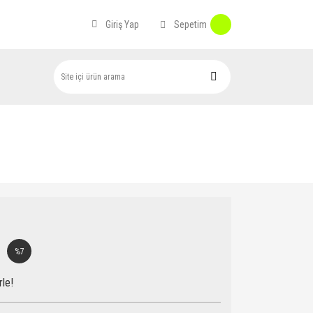
Sepetim
Giriş Yap
%7
rle!