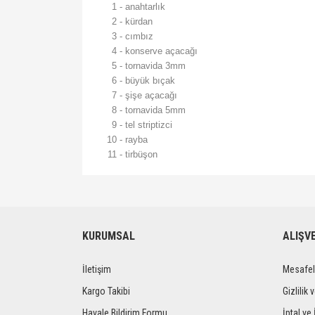
1
-
anahtarlık
2
-
kürdan
3
-
cımbız
4
-
konserve açacağı
5
-
tornavida 3mm
6
-
büyük bıçak
7
-
şişe açacağı
8
-
tornavida 5mm
9
-
tel striptizci
10
-
rayba
11
-
tirbüşon
Bu ürünün fiyat bilgisi, resim, ürün açıklamalarında ve 
Görüş ve önerileriniz için teşekkür ederiz.
Ürün resmi kalitesiz, bozuk veya görüntülenemiyor.
KURUMSAL
ALIŞV
Ürün açıklamasında eksik bilgiler bulunuyor.
İletişim
Mesafel
Ürün bilgilerinde hatalar bulunuyor.
Ürün fiyatı diğer sitelerden daha pahalı.
Kargo Takibi
Gizlilik 
Bu ürüne benzer farklı alternatifler olmalı.
Havale Bildirim Formu
İptal ve 