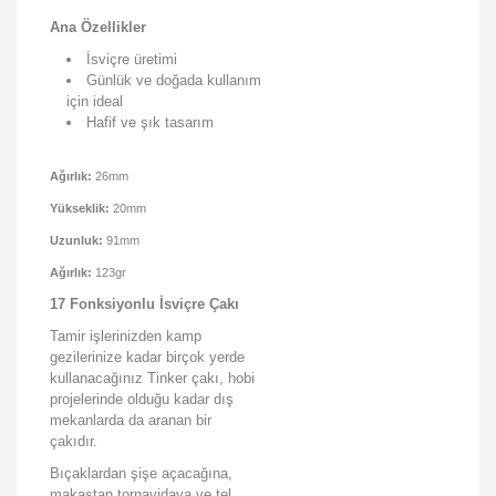
Ana Özellikler
İsviçre üretimi
Günlük ve doğada kullanım
için ideal
Hafif ve şık tasarım
Ağırlık:
26mm
Yükseklik:
20mm
Uzunluk:
91mm
Ağırlık:
123gr
17 Fonksiyonlu İsviçre Çakı
Tamir işlerinizden kamp
gezilerinize kadar birçok yerde
kullanacağınız Tinker çakı, hobi
projelerinde olduğu kadar dış
mekanlarda da aranan bir
çakıdır.
Bıçaklardan şişe açacağına,
makastan tornavidaya ve tel