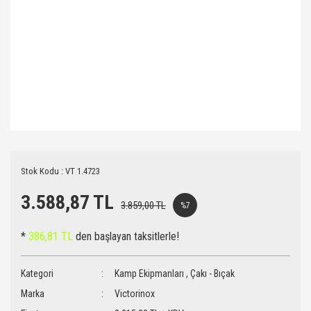
Stok Kodu : VT 1.4723
3.588,87 TL
3.859,00 TL
%7
*
386,81 TL
den başlayan taksitlerle!
Kategori
Kamp Ekipmanları
,
Çakı - Bıçak
Marka
Victorinox