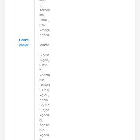
ida 1-
2,
Tornav
ida
3mm ,
Çok
Amaçlı
Kanca
Fonksi
,
yonlar
Makas
,
Büyük
Bıçak,
Cımbı
z,
Anahta
rlık
Halkas
ı, Delik
Açıcı ,
Kablo
Sıyırıc
ı , Şişe
Açaca
ğı,
Konse
rve
Açaca