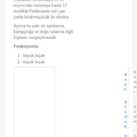
sıyırıcıdan testereye kadar 17
özellikle Fieldmaster sizi yarı
yolda bırakmayacak bir dosttur.
Ayrıca bu çakı av sporlarına,
kampçılığa ve doğa turlarına iligili
kişilerin vazgeçilmezidir.
Fonksiyonlar
1
-
büyük bıçak
2
-
küçük bıçak
3
-
konserve açacağı
K
4
-
şişe açacağı
R
ır
e
5
-
kablo sıyırıcı
m
n
ız
6
-
delik açıcı
k
ı
7
-
anahtarlık halkası
8
-
cımbız
U
9
-
kürdan
z
9
u
1
10
-
tel kesici
nl
m
11
-
makas
u
m
12
-
çok amaçlı kanca
k
13
-
tornavida 3mm
G
2