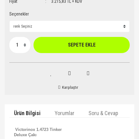
Fiyat
3.215,83 TL + KDV
Seçenekler
SEPETE EKLE
Karşılaştır
Ürün Bilgisi
Yorumlar
Soru & Cevap
Ta
Victorinox 1.4723 Tinker
Deluxe Çakı