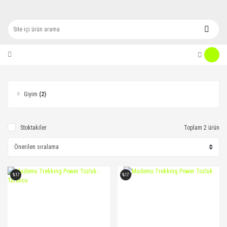
Giyim
(2)
Stoktakiler
Toplam 2 ürün
%17
%17